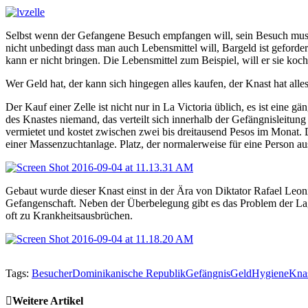
Selbst wenn der Gefangene Besuch empfangen will, sein Besuch muss
nicht unbedingt dass man auch Lebensmittel will, Bargeld ist gefor
kann er nicht bringen. Die Lebensmittel zum Beispiel, will er sie k
Wer Geld hat, der kann sich hingegen alles kaufen, der Knast hat all
Der Kauf einer Zelle ist nicht nur in La Victoria üblich, es ist eine g
des Knastes niemand, das verteilt sich innerhalb der Gefängnisleitun
vermietet und kostet zwischen zwei bis dreitausend Pesos im Monat. D
einer Massenzuchtanlage. Platz, der normalerweise für eine Person a
Gebaut wurde dieser Knast einst in der Ära von Diktator Rafael Leoni
Gefangenschaft. Neben der Überbelegung gibt es das Problem der Lag
oft zu Krankheitsausbrüchen.
Tags:
Besucher
Dominikanische Republik
Gefängnis
Geld
Hygiene
Kna
Weitere Artikel