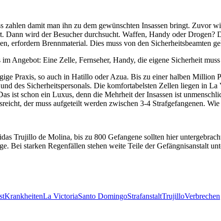
 zahlen damit man ihn zu dem gewünschten Insassen bringt. Zuvor wir
dert. Dann wird der Besucher durchsucht. Waffen, Handy oder Drogen?
ochen, erfordern Brennmaterial. Dies muss von den Sicherheitsbeamten 
es im Angebot: Eine Zelle, Fernseher, Handy, die eigene Sicherheit mus
ängige Praxis, so auch in Hatillo oder Azua. Bis zu einer halben Million
g und des Sicherheitspersonals. Die komfortabelsten Zellen liegen in La
as ist schon ein Luxus, denn die Mehrheit der Insassen ist unmenschlic
usreicht, der muss aufgeteilt werden zwischen 3-4 Strafgefangenen. Wi
das Trujillo de Molina, bis zu 800 Gefangene sollten hier untergebrach
e. Bei starken Regenfällen stehen weite Teile der Gefängnisanstalt u
st
Krankheiten
La Victoria
Santo Domingo
Strafanstalt
Trujillo
Verbrechen