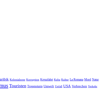
aribik
Natur
Kreuzfahrt
Kuba
Kultur
La Romana
Mord
Kolonialzone
Korruption
smus
Touristen
USA
Umwelt
Tropensturm
Verbrechen
Unfall
Verkehr