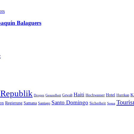
oaquín Balaguers
t
 Republik
Haiti
Hotel
K
Hochwasser
Gewalt
Drogen
Gesundheit
Hurrikan
Touri
Santo Domingo
en
Regierung
Samana
Sicherheit
Santiago
Sosua