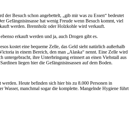
d der Besuch schon angebettelt, „gib mir was zu Essen“ bedeutet
 Der Gefängnisinsasse hat wenig Freude wenn Besuch kommt, viel
gekauft werden. Brennholz oder Holzkohle wird verkauft.
s ebenso erkauft werden und ja, auch Drogen gibt es.
 Pesos kostet eine bequeme Zelle, das Geld sieht natürlich außerhalb
 Victoria in einem Bereich, den man „Alaska“ nennt. Eine Zelle wird
h untergebracht, ihre Unterbringung erinnert an einen Viehstall aus
e Sardinen liegen hier die Gefängnisinsassen auf dem Boden.
t werden. Heute befinden sich hier bis zu 8.000 Personen in
nter Wasser, manchmal sogar die komplette. Mangelnde Hygiene führt