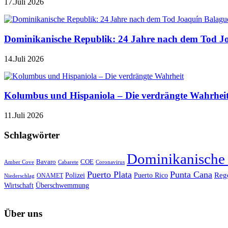
17.Juli 2026
Dominikanische Republik: 24 Jahre nach dem Tod J
14.Juli 2026
Kolumbus und Hispaniola – Die verdrängte Wahrhei
11.Juli 2026
Schlagwörter
Dominikanische
Bavaro
COE
Amber Cove
Cabarete
Coronavirus
Puerto Plata
Punta Cana
Reg
Polizei
Puerto Rico
ONAMET
Niederschlag
Wirtschaft
Überschwemmung
Über uns