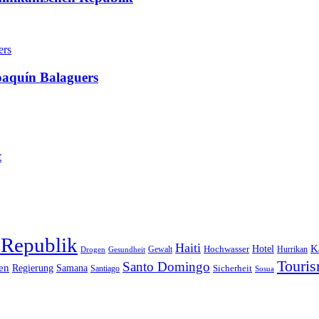
oaquín Balaguers
t
 Republik
Haiti
Hotel
K
Hochwasser
Gewalt
Drogen
Gesundheit
Hurrikan
Touri
Santo Domingo
en
Regierung
Samana
Sicherheit
Santiago
Sosua