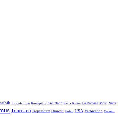
aribik
Natur
Kreuzfahrt
Kuba
Kultur
La Romana
Mord
Kolonialzone
Korruption
smus
Touristen
USA
Umwelt
Tropensturm
Verbrechen
Unfall
Verkehr