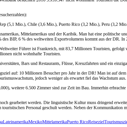
esucherzahlen):
ep (5,1 Mio.), Chile (3,6 Mio.), Puerto Rico (3,2 Mio.), Peru (3,2 Mi
inamerikas, Mittelamerikas und der Karibik. Man hat eine politische und
9 % des BIP, 6 % des weltweiten Exportvolumens kommt aus der DR. In
Weltweiter Führer ist Frankreich, mit 83,7 Millionen Touristen, gefol
llionen nicht wohnhafte Touristen.
iversitäten, Bars und Restaurants, Flüsse, Kreuzfahrten und ein einzig
gsziel auf: 10 Millionen Besucher pro Jahr in der DR! Man ist auf dem
urismuswachstum, jedoch weniger als erwartet fiel das Wachstum aus. A
5.000), weitere 6.500 Zimmer sind zur Zeit im Bau. Immerhin erbracht
 gearbeitet werden. Die linguistische Kultur muss dringend erweitert
m touristischen Personal geschult werden. Neben der Kommunikation mu
ba
Lateinamerika
Mexiko
Mittelamerika
Puerto Rico
Reiseziel
Tourismuszi