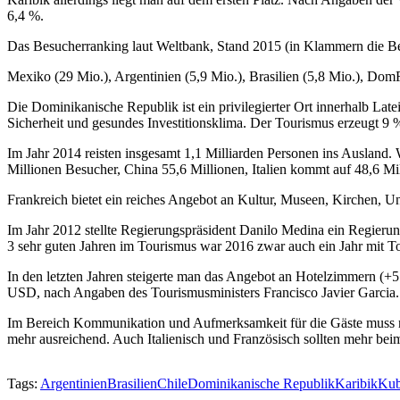
6,4 %.
Das Besucherranking laut Weltbank, Stand 2015 (in Klammern die B
Mexiko (29 Mio.), Argentinien (5,9 Mio.), Brasilien (5,8 Mio.), DomR
Die Dominikanische Republik ist ein privilegierter Ort innerhalb Late
Sicherheit und gesundes Investitionsklima. Der Tourismus erzeugt 
Im Jahr 2014 reisten insgesamt 1,1 Milliarden Personen ins Ausland. 
Millionen Besucher, China 55,6 Millionen, Italien kommt auf 48,6 Mi
Frankreich bietet ein reiches Angebot an Kultur, Museen, Kirchen, Un
Im Jahr 2012 stellte Regierungspräsident Danilo Medina ein Regierun
3 sehr guten Jahren im Tourismus war 2016 zwar auch ein Jahr mit To
In den letzten Jahren steigerte man das Angebot an Hotelzimmern (+
USD, nach Angaben des Tourismusministers Francisco Javier Garcia.
Im Bereich Kommunikation und Aufmerksamkeit für die Gäste muss noch
mehr ausreichend. Auch Italienisch und Französisch sollten mehr bei
Tags:
Argentinien
Brasilien
Chile
Dominikanische Republik
Karibik
Ku