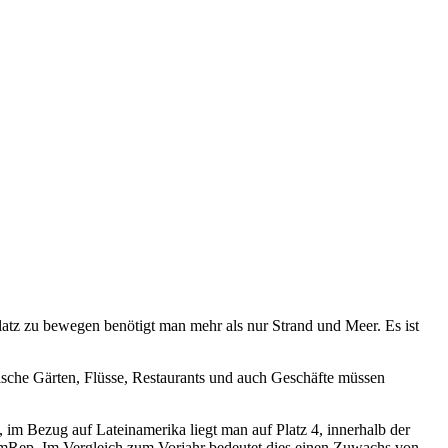
latz zu bewegen benötigt man mehr als nur Strand und Meer. Es ist
ische Gärten, Flüsse, Restaurants und auch Geschäfte müssen
im Bezug auf Lateinamerika liegt man auf Platz 4, innerhalb der
omRep. Im Vergleich zum Vorjahr bedeutet dies einen Zuwachs von