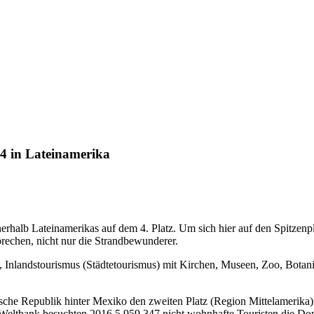
 4 in Lateinamerika
erhalb Lateinamerikas auf dem 4. Platz. Um sich hier auf den Spitzenp
prechen, nicht nur die Strandbewunderer.
, Inlandstourismus (Städtetourismus) mit Kirchen, Museen, Zoo, Botan
he Republik hinter Mexiko den zweiten Platz (Region Mittelamerika), 
er Weltbank besuchten 2016 5.959.347 nicht wohnhafte Touristen die D