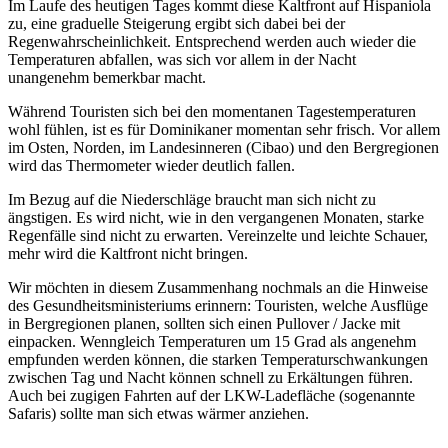
Im Laufe des heutigen Tages kommt diese Kaltfront auf Hispaniola
zu, eine graduelle Steigerung ergibt sich dabei bei der
Regenwahrscheinlichkeit. Entsprechend werden auch wieder die
Temperaturen abfallen, was sich vor allem in der Nacht
unangenehm bemerkbar macht.
Während Touristen sich bei den momentanen Tagestemperaturen
wohl fühlen, ist es für Dominikaner momentan sehr frisch. Vor allem
im Osten, Norden, im Landesinneren (Cibao) und den Bergregionen
wird das Thermometer wieder deutlich fallen.
Im Bezug auf die Niederschläge braucht man sich nicht zu
ängstigen. Es wird nicht, wie in den vergangenen Monaten, starke
Regenfälle sind nicht zu erwarten. Vereinzelte und leichte Schauer,
mehr wird die Kaltfront nicht bringen.
Wir möchten in diesem Zusammenhang nochmals an die Hinweise
des Gesundheitsministeriums erinnern: Touristen, welche Ausflüge
in Bergregionen planen, sollten sich einen Pullover / Jacke mit
einpacken. Wenngleich Temperaturen um 15 Grad als angenehm
empfunden werden können, die starken Temperaturschwankungen
zwischen Tag und Nacht können schnell zu Erkältungen führen.
Auch bei zugigen Fahrten auf der LKW-Ladefläche (sogenannte
Safaris) sollte man sich etwas wärmer anziehen.