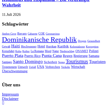
Wahrheit
11.Juli 2026
Schlagwörter
Bavaro
COE
Amber Cove
Cabarete
Coronavirus
Dominikanische Republik
Drogen
Gesundheit
Haiti
Hotel
Karibik
Hochwasser
Gewalt
Hurrikan
Kolonialzone
Korruption
Polizei
Natur
ONAMET
Kreuzfahrt
Kuba
Kultur
La Romana
Mord
Niederschlag
Puerto Plata
Punta Cana
Regen
Puerto Rico
Regierung
Samana
Tourismus
Santo Domingo
Touristen
Sicherheit
Santiago
Sosua
USA
Umwelt
Wirtschaft
Tropensturm
Verbrechen
Unfall
Verkehr
Überschwemmung
Über uns
Impressum
Disclaimer