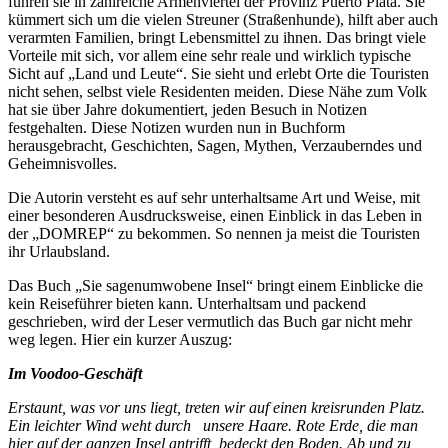
führen sie in zahlreiche Armenviertel der Provinz Puerto Plata. Sie
kümmert sich um die vielen Streuner (Straßenhunde), hilft aber auch
verarmten Familien, bringt Lebensmittel zu ihnen. Das bringt viele
Vorteile mit sich, vor allem eine sehr reale und wirklich typische
Sicht auf „Land und Leute“. Sie sieht und erlebt Orte die Touristen
nicht sehen, selbst viele Residenten meiden. Diese Nähe zum Volk
hat sie über Jahre dokumentiert, jeden Besuch in Notizen
festgehalten. Diese Notizen wurden nun in Buchform
herausgebracht, Geschichten, Sagen, Mythen, Verzauberndes und
Geheimnisvolles.
Die Autorin versteht es auf sehr unterhaltsame Art und Weise, mit
einer besonderen Ausdrucksweise, einen Einblick in das Leben in
der „DOMREP“ zu bekommen. So nennen ja meist die Touristen
ihr Urlaubsland.
Das Buch „Sie sagenumwobene Insel“ bringt einem Einblicke die
kein Reiseführer bieten kann. Unterhaltsam und packend
geschrieben, wird der Leser vermutlich das Buch gar nicht mehr
weg legen. Hier ein kurzer Auszug:
Im Voodoo-Geschäft
Erstaunt, was vor uns liegt, treten wir auf einen kreisrunden Platz.
Ein leichter Wind weht durch unsere Haare. Rote Erde, die man
hier auf der ganzen Insel antrifft, bedeckt den Boden. Ab und zu,