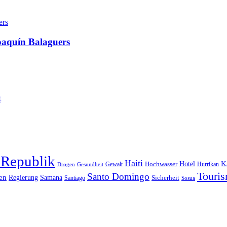
oaquín Balaguers
t
 Republik
Haiti
Hotel
K
Hochwasser
Gewalt
Drogen
Gesundheit
Hurrikan
Touri
Santo Domingo
en
Regierung
Samana
Sicherheit
Santiago
Sosua