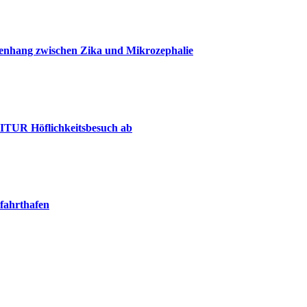
menhang zwischen Zika und Mikrozephalie
MITUR Höflichkeitsbesuch ab
fahrthafen