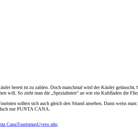
r Käufer bereit ist zu zahlen. Doch manchmal wird der Käufer getäuscht
n will. So zieht man die „Spezialisten“ an wie ein Kuhfladen die Flie
Touristen sollten sich auch gleich den Strand ansehen. Dann weiss man:
s einfach nur PUNTA CANA.
nta Cana
Tourismus
Uvero alto