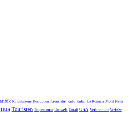
aribik
Natur
Kreuzfahrt
Kuba
Kultur
La Romana
Mord
Kolonialzone
Korruption
smus
Touristen
USA
Umwelt
Tropensturm
Verbrechen
Unfall
Verkehr