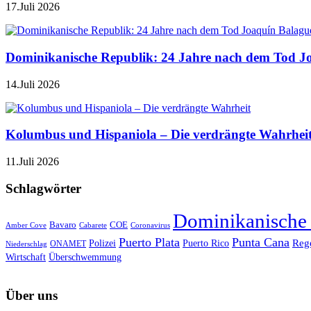
17.Juli 2026
Dominikanische Republik: 24 Jahre nach dem Tod J
14.Juli 2026
Kolumbus und Hispaniola – Die verdrängte Wahrhei
11.Juli 2026
Schlagwörter
Dominikanische
Bavaro
COE
Amber Cove
Cabarete
Coronavirus
Puerto Plata
Punta Cana
Reg
Polizei
Puerto Rico
ONAMET
Niederschlag
Wirtschaft
Überschwemmung
Über uns