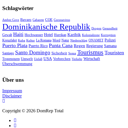
Schlagwörter
Bavaro
COE
Amber Cove
Cabarete
Coronavirus
Dominikanische Republik
Drogen
Gesundheit
Haiti
Hotel
Karibik
Hochwasser
Gewalt
Hurrikan
Kolonialzone
Korruption
Polizei
Natur
ONAMET
Kreuzfahrt
Kuba
Kultur
La Romana
Mord
Niederschlag
Puerto Plata
Punta Cana
Regen
Puerto Rico
Regierung
Samana
Tourismus
Santo Domingo
Touristen
Sicherheit
Santiago
Sosua
USA
Umwelt
Wirtschaft
Tropensturm
Verbrechen
Unfall
Verkehr
Überschwemmung
Über uns
Impressum
Disclaimer
Copyright © 2026 DomRep Total