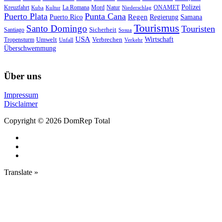
Polizei
Natur
ONAMET
Kreuzfahrt
Kuba
Kultur
La Romana
Mord
Niederschlag
Puerto Plata
Punta Cana
Regen
Puerto Rico
Regierung
Samana
Tourismus
Santo Domingo
Touristen
Sicherheit
Santiago
Sosua
USA
Umwelt
Wirtschaft
Tropensturm
Verbrechen
Unfall
Verkehr
Überschwemmung
Über uns
Impressum
Disclaimer
Copyright © 2026 DomRep Total
Translate »