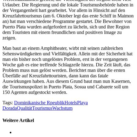
Urlauber. Die Regierung und die lokale Tourismusbehörde haben in
der Vergangenheit hart gearbeitet. Vor allem in Hinsicht auf den
Kreuzfahrttourismus (am 6. Oktober legt das erste Schiff in Maimon
an) hat man verschiedene Programme gestartet. Die Bewohner von
Puerto Plata wurden aufgefordert zu lächeln, sich und ihre Region
dem Touristen mit einem freundlichen und positiven Image zu
zeigen.
Man baut an einem Amphitheater, wirbt mit seinen zahlreichen
Sehenswürdigkeiten und Vielfältigkeit. Allein mit der Sicherheit hat
man ein bisher noch ungelöstes Problem, erst in der vergangenen
Woche gab es eine treffende Schlagzeile hierzu. Die Zeit läuft, das
Problem muss nun gelöst werden. Berichtet man über die ersten
Überfälle auf Kreuzfahrttouristen, dann kann das fatale
Auswirkungen haben. Aus diesem Grund baut man nun Kasernen,
die Tourismuspolizei in Puerto Plata, Sosua und Cabarete soll um
150 Agenten aufgestockt werden.
Tags:
Dominikanische Rpeublik
Hotels
Playa
Dorada
Qualität
Tourismus
Wachstum
Weitere Artikel