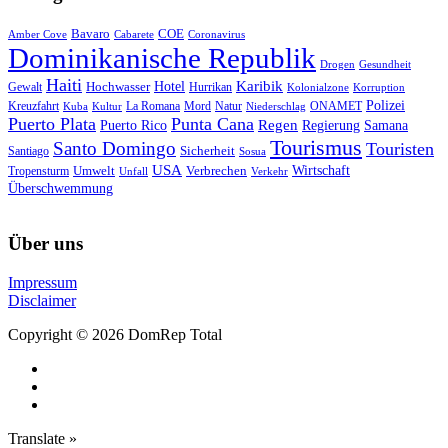
Bavaro
COE
Amber Cove
Cabarete
Coronavirus
Dominikanische Republik
Drogen
Gesundheit
Haiti
Hotel
Karibik
Hochwasser
Gewalt
Hurrikan
Kolonialzone
Korruption
Polizei
Natur
ONAMET
Kreuzfahrt
Kuba
Kultur
La Romana
Mord
Niederschlag
Puerto Plata
Punta Cana
Regen
Puerto Rico
Regierung
Samana
Tourismus
Santo Domingo
Touristen
Sicherheit
Santiago
Sosua
USA
Umwelt
Wirtschaft
Tropensturm
Verbrechen
Unfall
Verkehr
Überschwemmung
Über uns
Impressum
Disclaimer
Copyright © 2026 DomRep Total
Translate »