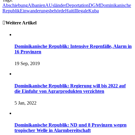
Abschiebung
Albanien
AUsländer
Deportation
DGM
Dominikanische
Republik
Einwanderungsbehörde
Haiti
Illegale
Kuba
Weitere Artikel
Dominikanische Republik: Intensive Regenfälle, Alarm in
16 Provinzen
19 Sep, 2019
Dominikanische Republik: Regierung will bis 2022 auf
die Einfuhr von Agrarprodukten verzichten
5 Jan, 2022
Dominikanische Republik: ND und 8 Provinzen wegen
tropischer Welle in Alarmbereitschaft