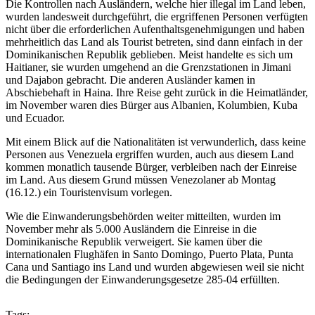
Die Kontrollen nach Ausländern, welche hier illegal im Land leben,
wurden landesweit durchgeführt, die ergriffenen Personen verfügten
nicht über die erforderlichen Aufenthaltsgenehmigungen und haben
mehrheitlich das Land als Tourist betreten, sind dann einfach in der
Dominikanischen Republik geblieben. Meist handelte es sich um
Haitianer, sie wurden umgehend an die Grenzstationen in Jimani
und Dajabon gebracht. Die anderen Ausländer kamen in
Abschiebehaft in Haina. Ihre Reise geht zurück in die Heimatländer,
im November waren dies Bürger aus Albanien, Kolumbien, Kuba
und Ecuador.
Mit einem Blick auf die Nationalitäten ist verwunderlich, dass keine
Personen aus Venezuela ergriffen wurden, auch aus diesem Land
kommen monatlich tausende Bürger, verbleiben nach der Einreise
im Land. Aus diesem Grund müssen Venezolaner ab Montag
(16.12.) ein Touristenvisum vorlegen.
Wie die Einwanderungsbehörden weiter mitteilten, wurden im
November mehr als 5.000 Ausländern die Einreise in die
Dominikanische Republik verweigert. Sie kamen über die
internationalen Flughäfen in Santo Domingo, Puerto Plata, Punta
Cana und Santiago ins Land und wurden abgewiesen weil sie nicht
die Bedingungen der Einwanderungsgesetze 285-04 erfüllten.
Tags: