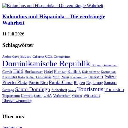
Kolumbus und Hispaniola – Die verdrängte
Wahrheit
11.Juli 2026
Schlagwörter
Bavaro
COE
Amber Cove
Cabarete
Coronavirus
Dominikanische Republik
Drogen
Gesundheit
Haiti
Hotel
Karibik
Hochwasser
Gewalt
Hurrikan
Kolonialzone
Korruption
Polizei
Natur
ONAMET
Kreuzfahrt
Kuba
Kultur
La Romana
Mord
Niederschlag
Puerto Plata
Punta Cana
Regen
Puerto Rico
Regierung
Samana
Tourismus
Santo Domingo
Touristen
Sicherheit
Santiago
Sosua
USA
Umwelt
Wirtschaft
Tropensturm
Verbrechen
Unfall
Verkehr
Überschwemmung
Über uns
Impressum