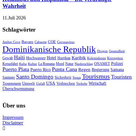
Wahrheit
11.Juli 2026
Schlagwörter
Bavaro
COE
Amber Cove
Cabarete
Coronavirus
Dominikanische Republik
Drogen
Gesundheit
Haiti
Hotel
Karibik
Hochwasser
Gewalt
Hurrikan
Kolonialzone
Korruption
Polizei
Natur
ONAMET
Kreuzfahrt
Kuba
Kultur
La Romana
Mord
Niederschlag
Puerto Plata
Punta Cana
Regen
Puerto Rico
Regierung
Samana
Tourismus
Santo Domingo
Touristen
Sicherheit
Santiago
Sosua
USA
Umwelt
Wirtschaft
Tropensturm
Verbrechen
Unfall
Verkehr
Überschwemmung
Über uns
Impressum
Disclaimer