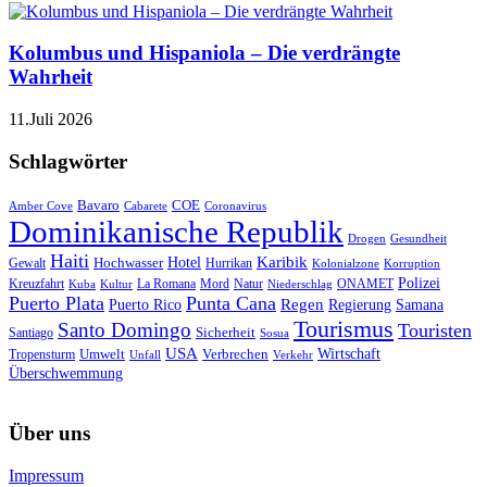
Kolumbus und Hispaniola – Die verdrängte
Wahrheit
11.Juli 2026
Schlagwörter
Bavaro
COE
Amber Cove
Cabarete
Coronavirus
Dominikanische Republik
Drogen
Gesundheit
Haiti
Hotel
Karibik
Hochwasser
Gewalt
Hurrikan
Kolonialzone
Korruption
Polizei
Natur
ONAMET
Kreuzfahrt
Kuba
Kultur
La Romana
Mord
Niederschlag
Puerto Plata
Punta Cana
Regen
Puerto Rico
Regierung
Samana
Tourismus
Santo Domingo
Touristen
Sicherheit
Santiago
Sosua
USA
Umwelt
Wirtschaft
Tropensturm
Verbrechen
Unfall
Verkehr
Überschwemmung
Über uns
Impressum