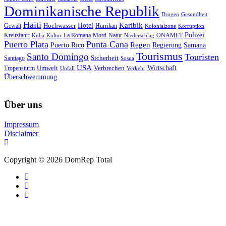
Dominikanische Republik
Drogen
Gesundheit
Haiti
Hotel
Karibik
Hochwasser
Gewalt
Hurrikan
Kolonialzone
Korruption
Polizei
Natur
ONAMET
Kreuzfahrt
Kuba
Kultur
La Romana
Mord
Niederschlag
Puerto Plata
Punta Cana
Regen
Puerto Rico
Regierung
Samana
Tourismus
Santo Domingo
Touristen
Sicherheit
Santiago
Sosua
USA
Umwelt
Wirtschaft
Tropensturm
Verbrechen
Unfall
Verkehr
Überschwemmung
Über uns
Impressum
Disclaimer
Copyright © 2026 DomRep Total