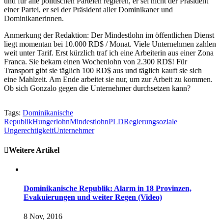
und für alle politischen Parteien regieren, er sei nicht der Präsident
einer Partei, er sei der Präsident aller Dominikaner und
Dominikanerinnen.
Anmerkung der Redaktion: Der Mindestlohn im öffentlichen Dienst
liegt momentan bei 10.000 RD$ / Monat. Viele Unternehmen zahlen
weit unter Tarif. Erst kürzlich traf ich eine Arbeiterin aus einer Zona
Franca. Sie bekam einen Wochenlohn von 2.300 RD$! Für
Transport gibt sie täglich 100 RD$ aus und täglich kauft sie sich
eine Mahlzeit. Am Ende arbeitet sie nur, um zur Arbeit zu kommen.
Ob sich Gonzalo gegen die Unternehmer durchsetzen kann?
Tags:
Dominikanische
Republik
Hungerlohn
Mindestlohn
PLD
Regierung
soziale
Ungerechtigkeit
Unternehmer
Weitere Artikel
Dominikanische Republik: Alarm in 18 Provinzen,
Evakuierungen und weiter Regen (Video)
8 Nov, 2016