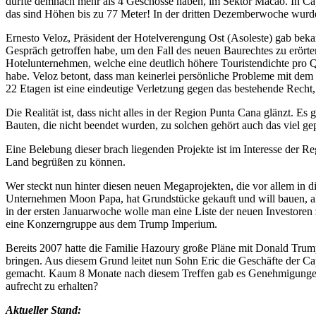
durfte demnach mehr als 4 Geschosse haben, im Sektor Macao. In C
das sind Höhen bis zu 77 Meter! In der dritten Dezemberwoche wur
Ernesto Veloz, Präsident der Hotelverengung Ost (Asoleste) gab beka
Gespräch getroffen habe, um den Fall des neuen Baurechtes zu erört
Hotelunternehmen, welche eine deutlich höhere Touristendichte pro Qu
habe. Veloz betont, dass man keinerlei persönliche Probleme mit d
22 Etagen ist eine eindeutige Verletzung gegen das bestehende Recht,
Die Realität ist, dass nicht alles in der Region Punta Cana glänzt.
Bauten, die nicht beendet wurden, zu solchen gehört auch das viel g
Eine Belebung dieser brach liegenden Projekte ist im Interesse der 
Land begrüßen zu können.
Wer steckt nun hinter diesen neuen Megaprojekten, die vor allem in 
Unternehmen Moon Papa, hat Grundstücke gekauft und will bauen, alle
in der ersten Januarwoche wolle man eine Liste der neuen Investoren
eine Konzerngruppe aus dem Trump Imperium.
Bereits 2007 hatte die Familie Hazoury große Pläne mit Donald Trum
bringen. Aus diesem Grund leitet nun Sohn Eric die Geschäfte der C
gemacht. Kaum 8 Monate nach diesem Treffen gab es Genehmigungen fü
aufrecht zu erhalten?
Aktueller Stand: