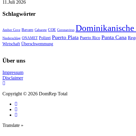
11.Juli 2026
Schlagwörter
Dominikanische
Bavaro
COE
Amber Cove
Cabarete
Coronavirus
Puerto Plata
Punta Cana
Reg
Polizei
Puerto Rico
ONAMET
Niederschlag
Wirtschaft
Überschwemmung
Über uns
Impressum
Disclaimer
Copyright © 2026 DomRep Total
Translate »