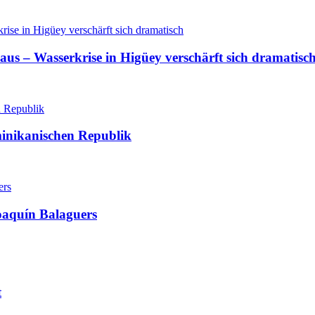
aus – Wasserkrise in Higüey verschärft sich dramatisc
minikanischen Republik
oaquín Balaguers
t