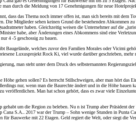
ap Cana gab es Genehmigungen für Bauwerke mit bis zu 5 Etagen. Nac
de man durch die Meldung von 17 Genehmigungen für neue Hotelprojekt
nnt, dass das Thema noch immer offen ist, man sich bereits mit dem To
ern. Die Mitglieder sehen keinen Grund die bestehenden Abkommen zu ä
adratmeter haben. Gleichzeitig weisen die Unternehmer auf die „jurist
em Minister habe, aber Änderungen eines Abkommens sind eine Verlet
 nur 4 -5 geschossig zu bauen.
 Es gibt Baugelände, welches zuvor den Familien Morales oder Vicimi g
epriesene Luxusprojekt Rock Ki, viel wurde darüber geschrieben, mehr n
Regierung, man steht unter dem Druck des selbsternannten Regierungszie
die Höhe gehen sollen? Es herrscht Stillschweigen, aber man hört das 
rdings nur, wenn man die Baurechte ändert und in die Höhe bauen kann
 zu veröffentlichen. Man hat schon gehört, dass es zwar viele Einzelu
p gehabt um die Region zu beleben. Nu n ist Trump aber Präsident de
ap Cana S.A.. 2017 war der Trump – Sohn wenige Stunden in Punta Cana
r Bauwerke mit 22 Etagen. Geld regiert die Welt, oder siegt die Ver