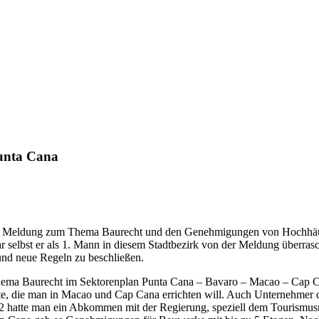
unta Cana
die Meldung zum Thema Baurecht und den Genehmigungen von Hochhäu
lbst er als 1. Mann in diesem Stadtbezirk von der Meldung überrascht
nd neue Regeln zu beschließen.
 Thema Baurecht im Sektorenplan Punta Cana – Bavaro – Macao – Cap Ca
htete, die man in Macao und Cap Cana errichten will. Auch Unterne
2 hatte man ein Abkommen mit der Regierung, speziell dem Tourismu