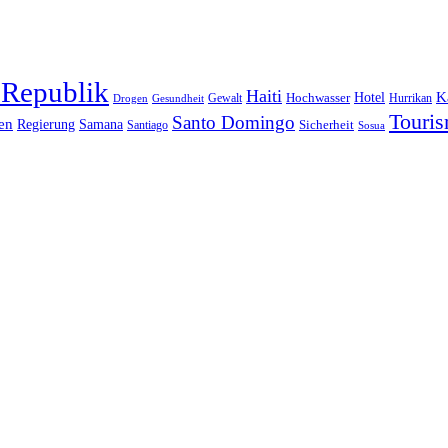
 Republik
Haiti
Hotel
K
Hochwasser
Gewalt
Drogen
Gesundheit
Hurrikan
Touri
Santo Domingo
en
Regierung
Samana
Sicherheit
Santiago
Sosua