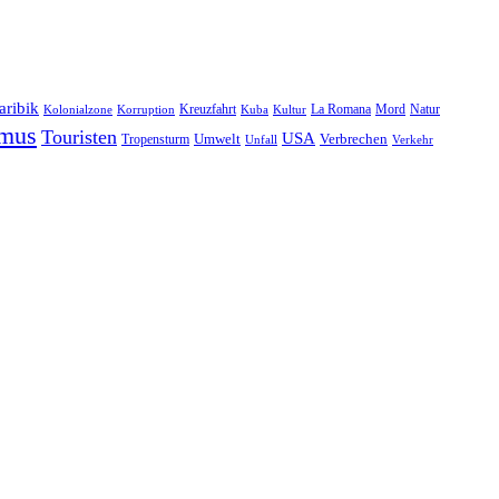
aribik
Natur
Kreuzfahrt
Kuba
Kultur
La Romana
Mord
Kolonialzone
Korruption
smus
Touristen
USA
Umwelt
Tropensturm
Verbrechen
Unfall
Verkehr