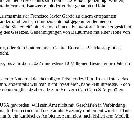
h dem neuen Beschluss sind bereits 22 Etagen genehmigt worden,
e informiert, Bauwerke mit der vorher genannten Höhe.
urismusminister Francisco Javier Garcia zu einem entspannten
ndern, fühlen sich nun benachteiligt gegenüber den neuen
ische Sicherheit“ hin, die man ihnen als Investoren immer zugesichert
zung des Gesetzes. Genehmigungen von Bautürmen mit einer Höhe von
ehörte, oder dem Unternehmen Central Romana. Bei Macao gibt es
icht.
les, bis zum Jahr 2022 mindestens 10 Millionen Besucher pro Jahr im
Eine oder Andere. Die ehemaligen Erbauer des Hard Rock Hotels, das
, andernfalls will man nicht investieren, habe kein Interesse. Noch
nternehmen gibt, sie aber alle zum Konzern Cap Cana S.A. gehören,
r USA geworden, will sein Amt nicht mit Geschäften in Verbindung
, traf sich erneut mit der Familie Hazoury und erneut wurden Pläne
nunft, ein karibisches Ambiente, zumindest nach bisherigem Modell,