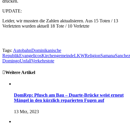
drücken.
UPDATE:
Leider, wir mussten die Zahlen aktualisieren. Aus 15 Toten / 13
Verletzten wurden aktuell 18 Tote / 10 Verletzte
Tags:
Autobahn
Dominikanische
Republik
Evangelicos
Kirchengemeinde
LKW
Religion
Samana
Sanche
Domingo
Unfall
Verkehrstote
Weitere Artikel
DomRep: Pfusch am Bau – Duarte-Brücke weist erneut
Mängel in den kürzlich reparierten Fugen auf
13 Mrz, 2023