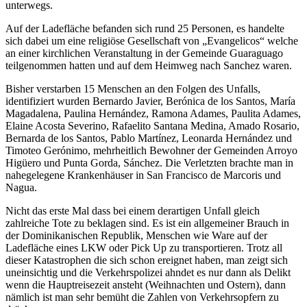
unterwegs.
Auf der Ladefläche befanden sich rund 25 Personen, es handelte
sich dabei um eine religiöse Gesellschaft von „Evangelicos“ welche
an einer kirchlichen Veranstaltung in der Gemeinde Guaraguago
teilgenommen hatten und auf dem Heimweg nach Sanchez waren.
Bisher verstarben 15 Menschen an den Folgen des Unfalls,
identifiziert wurden Bernardo Javier, Berónica de los Santos, María
Magadalena, Paulina Hernández, Ramona Adames, Paulita Adames,
Elaine Acosta Severino, Rafaelito Santana Medina, Amado Rosario,
Bernarda de los Santos, Pablo Martínez, Leonarda Hernández und
Timoteo Gerónimo, mehrheitlich Bewohner der Gemeinden Arroyo
Higüero und Punta Gorda, Sánchez. Die Verletzten brachte man in
nahegelegene Krankenhäuser in San Francisco de Marcoris und
Nagua.
Nicht das erste Mal dass bei einem derartigen Unfall gleich
zahlreiche Tote zu beklagen sind. Es ist ein allgemeiner Brauch in
der Dominikanischen Republik, Menschen wie Ware auf der
Ladefläche eines LKW oder Pick Up zu transportieren. Trotz all
dieser Katastrophen die sich schon ereignet haben, man zeigt sich
uneinsichtig und die Verkehrspolizei ahndet es nur dann als Delikt
wenn die Hauptreisezeit ansteht (Weihnachten und Ostern), dann
nämlich ist man sehr bemüht die Zahlen von Verkehrsopfern zu