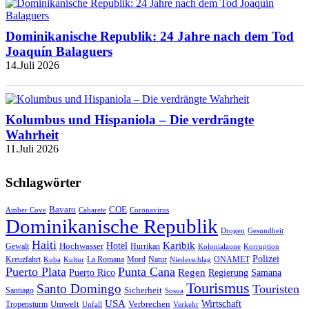
Dominikanische Republik: 24 Jahre nach dem Tod
Joaquín Balaguers
14.Juli 2026
Kolumbus und Hispaniola – Die verdrängte
Wahrheit
11.Juli 2026
Schlagwörter
Bavaro
COE
Amber Cove
Cabarete
Coronavirus
Dominikanische Republik
Drogen
Gesundheit
Haiti
Hotel
Karibik
Hochwasser
Gewalt
Hurrikan
Kolonialzone
Korruption
Polizei
Natur
ONAMET
Kreuzfahrt
Kuba
Kultur
La Romana
Mord
Niederschlag
Puerto Plata
Punta Cana
Regen
Puerto Rico
Regierung
Samana
Tourismus
Santo Domingo
Touristen
Sicherheit
Santiago
Sosua
USA
Umwelt
Wirtschaft
Tropensturm
Verbrechen
Unfall
Verkehr