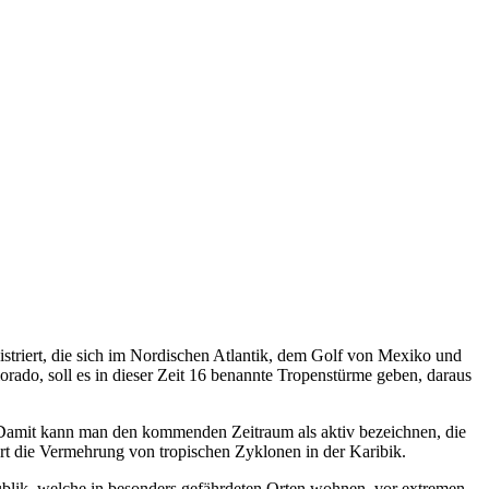
striert, die sich im Nordischen Atlantik, dem Golf von Mexiko und
rado, soll es in dieser Zeit 16 benannte Tropenstürme geben, daraus
. Damit kann man den kommenden Zeitraum als aktiv bezeichnen, die
rt die Vermehrung von tropischen Zyklonen in der Karibik.
lik, welche in besonders gefährdeten Orten wohnen, vor extremen