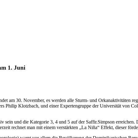
am 1. Juni
det am 30. November, es werden alle Sturm- und Orkanaktivitäten regi
 Philip Klotzbach, und einer Expertengruppe der Universität von Colo
v sein und die Kategorie 3, 4 und 5 auf der Saffir.Simpson erreichen
eit rechnet man mit einem verstärkten „La Niña“ Effekt, dieser förde
orologie) warnt vor allem die Bevölkerung der Dominikanischen Repub