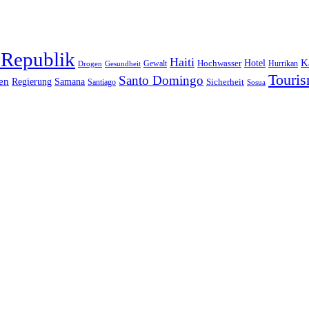
 Republik
Haiti
Hotel
K
Hochwasser
Gewalt
Drogen
Gesundheit
Hurrikan
Touri
Santo Domingo
en
Regierung
Samana
Sicherheit
Santiago
Sosua