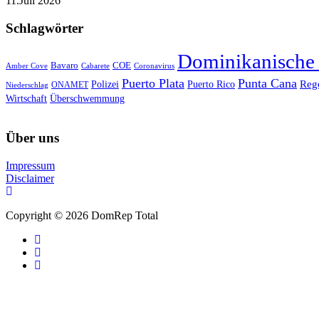
11.Juli 2026
Schlagwörter
Dominikanische
Bavaro
COE
Amber Cove
Cabarete
Coronavirus
Puerto Plata
Punta Cana
Reg
Polizei
Puerto Rico
ONAMET
Niederschlag
Wirtschaft
Überschwemmung
Über uns
Impressum
Disclaimer
Copyright © 2026 DomRep Total