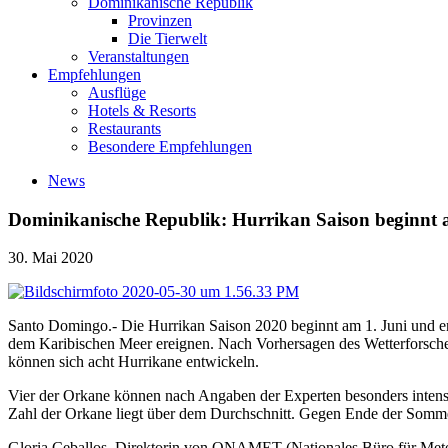
Dominikanische Republik
Provinzen
Die Tierwelt
Veranstaltungen
Empfehlungen
Ausflüge
Hotels & Resorts
Restaurants
Besondere Empfehlungen
News
Dominikanische Republik: Hurrikan Saison beginnt 
30. Mai 2020
Santo Domingo.- Die Hurrikan Saison 2020 beginnt am 1. Juni und en
dem Karibischen Meer ereignen. Nach Vorhersagen des Wetterforschers
können sich acht Hurrikane entwickeln.
Vier der Orkane können nach Angaben der Experten besonders intensi
Zahl der Orkane liegt über dem Durchschnitt. Gegen Ende der Sommerz
Gloria Ceballos, Direktorin von ONAMET (Nationales Büro für Mete