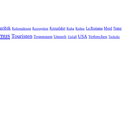
aribik
Natur
Kreuzfahrt
Kuba
Kultur
La Romana
Mord
Kolonialzone
Korruption
smus
Touristen
USA
Umwelt
Tropensturm
Verbrechen
Unfall
Verkehr