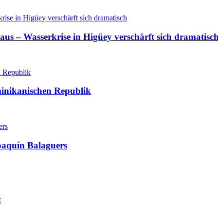
aus – Wasserkrise in Higüey verschärft sich dramatisc
minikanischen Republik
oaquín Balaguers
t