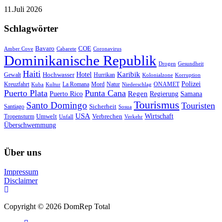
11.Juli 2026
Schlagwörter
Bavaro
COE
Amber Cove
Cabarete
Coronavirus
Dominikanische Republik
Drogen
Gesundheit
Haiti
Hotel
Karibik
Hochwasser
Gewalt
Hurrikan
Kolonialzone
Korruption
Polizei
Natur
ONAMET
Kreuzfahrt
Kuba
Kultur
La Romana
Mord
Niederschlag
Puerto Plata
Punta Cana
Regen
Puerto Rico
Regierung
Samana
Tourismus
Santo Domingo
Touristen
Sicherheit
Santiago
Sosua
USA
Umwelt
Wirtschaft
Tropensturm
Verbrechen
Unfall
Verkehr
Überschwemmung
Über uns
Impressum
Disclaimer
Copyright © 2026 DomRep Total