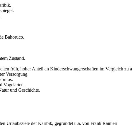
ribik.
spiegel.
.
 de Bahoruco.
chtem Zustand.
eiten früh, hoher Anteil an Kinderschwangerschaften im Vergleich zu
her Versorgung.
britos.
nd Vogelarten.
Natur und Geschichte.
n Urlaubsziele der Karibik, gegründet u.a. von Frank Rainieri