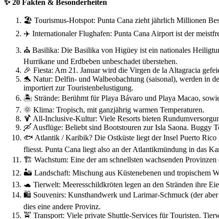
✨ 20 Fakten & Besonderheiten
🏖 Tourismus-Hotspot: Punta Cana zieht jährlich Millionen Be
✈️ Internationaler Flughafen: Punta Cana Airport ist der meist
⛪ Basilika: Die Basilika von Higüey ist ein nationales Heiligt
Hurrikane und Erdbeben unbeschadet überstehen.
🎉 Fiesta: Am 21. Januar wird die Virgen de la Altagracia gefeie
🐬 Natur: Delfin- und Walbeobachtung (saisonal), werden in de
importiert zur Touristenbelustigung.
🏝 Strände: Berühmt für Playa Bávaro und Playa Macao, sowie
🌞 Klima: Tropisch, mit ganzjährig warmen Temperaturen.
🍹 All-Inclusive-Kultur: Viele Resorts bieten Rundumversorgu
🛶 Ausflüge: Beliebt sind Bootstouren zur Isla Saona. Buggy To
🐟 Atlantik / Karibik? Die Ostküste liegt der Insel Puerto Ric
fliesst. Punta Cana liegt also an der Atlantikmündung in das Ka
🏗 Wachstum: Eine der am schnellsten wachsenden Provinzen
🏜 Landschaft: Mischung aus Küstenebenen und tropischem Wa
🐢 Tierwelt: Meeresschildkröten legen an den Stränden ihre Eier
🛍 Souvenirs: Kunsthandwerk und Larimar-Schmuck (der aber au
dies eine andere Provinz.
🚖 Transport: Viele private Shuttle-Services für Touristen. Ti