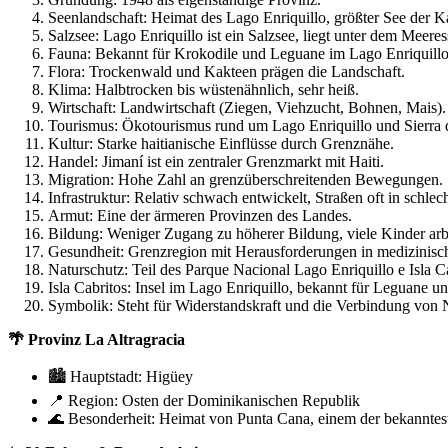
Seenlandschaft: Heimat des Lago Enriquillo, größter See der Ka
Salzsee: Lago Enriquillo ist ein Salzsee, liegt unter dem Meeres
Fauna: Bekannt für Krokodile und Leguane im Lago Enriquillo
Flora: Trockenwald und Kakteen prägen die Landschaft.
Klima: Halbtrocken bis wüstenähnlich, sehr heiß.
Wirtschaft: Landwirtschaft (Ziegen, Viehzucht, Bohnen, Mais).
Tourismus: Ökotourismus rund um Lago Enriquillo und Sierra
Kultur: Starke haitianische Einflüsse durch Grenznähe.
Handel: Jimaní ist ein zentraler Grenzmarkt mit Haiti.
Migration: Hohe Zahl an grenzüberschreitenden Bewegungen.
Infrastruktur: Relativ schwach entwickelt, Straßen oft in schle
Armut: Eine der ärmeren Provinzen des Landes.
Bildung: Weniger Zugang zu höherer Bildung, viele Kinder arb
Gesundheit: Grenzregion mit Herausforderungen in medizinisc
Naturschutz: Teil des Parque Nacional Lago Enriquillo e Isla Ca
Isla Cabritos: Insel im Lago Enriquillo, bekannt für Leguane u
Symbolik: Steht für Widerstandskraft und die Verbindung von 
🌴
Provinz La Altragracia
🏙 Hauptstadt: Higüey
📍 Region: Osten der Dominikanischen Republik
🌊 Besonderheit: Heimat von Punta Cana, einem der bekannteste