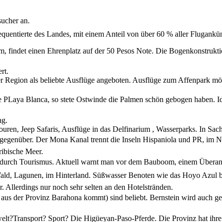
sucher an.
frequentierte des Landes, mit einem Anteil von über 60 % aller Flugank
um, findet einen Ehrenplatz auf der 50 Pesos Note. Die Bogenkonstrukti
rt.
r Region als beliebte Ausflüge angeboten. Ausflüge zum Affenpark möc
 PLaya Blanca, so stete Ostwinde die Palmen schön gebogen haben. I
ng.
uren, Jeep Safaris, Ausflüge in das Delfinarium , Wasserparks. In Sach
o gegenüber. Der Mona Kanal trennt die Inseln Hispaniola und PR, im N
ribische Meer.
 durch Tourismus. Aktuell warnt man vor dem Bauboom, einem Übera
ld, Lagunen, im Hinterland. Süßwasser Benoten wie das Hoyo Azul b
. Allerdings nur noch sehr selten an den Hotelstränden.
s der Provinz Barahona kommt) sind beliebt. Bernstein wird auch ger
erwelt?Transport? Sport? Die Higüeyan-Paso-Pferde. Die Provinz hat ihr