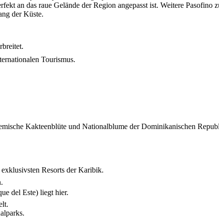
erfekt an das raue Gelände der Region angepasst ist. Weitere Pasofino
ang der Küste.
breitet.
nternationalen Tourismus.
ische Kakteenblüte und Nationalblume der Dominikanischen Republik, 
xklusivsten Resorts der Karibik.
.
 del Este) liegt hier.
lt.
alparks.