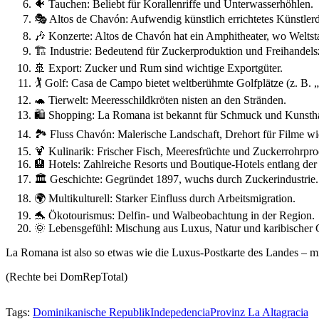
🐠 Tauchen: Beliebt für Korallenriffe und Unterwasserhöhlen.
🎭 Altos de Chavón: Aufwendig künstlich errichtetes Künstlerd
🎶 Konzerte: Altos de Chavón hat ein Amphitheater, wo Weltstars
🏗 Industrie: Bedeutend für Zuckerproduktion und Freihandels
🚢 Export: Zucker und Rum sind wichtige Exportgüter.
🏌️ Golf: Casa de Campo bietet weltberühmte Golfplätze (z. B. 
🐢 Tierwelt: Meeresschildkröten nisten an den Stränden.
🛍 Shopping: La Romana ist bekannt für Schmuck und Kunst
🏞 Fluss Chavón: Malerische Landschaft, Drehort für Filme 
🍹 Kulinarik: Frischer Fisch, Meeresfrüchte und Zuckerrohrpro
🏨 Hotels: Zahlreiche Resorts und Boutique-Hotels entlang der
🏛 Geschichte: Gegründet 1897, wuchs durch Zuckerindustrie.
🌍 Multikulturell: Starker Einfluss durch Arbeitsmigration.
🐬 Ökotourismus: Delfin- und Walbeobachtung in der Region.
🌞 Lebensgefühl: Mischung aus Luxus, Natur und karibischer G
La Romana ist also so etwas wie die Luxus-Postkarte des Landes – m
(Rechte bei DomRepTotal)
Tags:
Dominikanische Republik
Indepedencia
Provinz La Altagracia