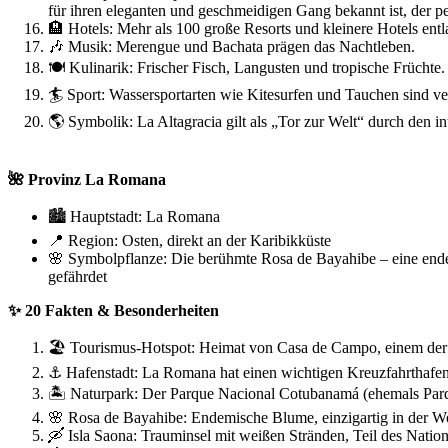
für ihren eleganten und geschmeidigen Gang bekannt ist, der p
🏨 Hotels: Mehr als 100 große Resorts und kleinere Hotels entl
🎶 Musik: Merengue und Bachata prägen das Nachtleben.
🍽 Kulinarik: Frischer Fisch, Langusten und tropische Früchte.
🏄 Sport: Wassersportarten wie Kitesurfen und Tauchen sind ver
🌎 Symbolik: La Altagracia gilt als „Tor zur Welt“ durch den i
🌺 Provinz La Romana
🏙 Hauptstadt: La Romana
📍 Region: Osten, direkt an der Karibikküste
🌸 Symbolpflanze: Die berühmte Rosa de Bayahibe – eine endem
gefährdet
✨ 20 Fakten & Besonderheiten
🏖 Tourismus-Hotspot: Heimat von Casa de Campo, einem der e
⚓ Hafenstadt: La Romana hat einen wichtigen Kreuzfahrthafen
🏝 Naturpark: Der Parque Nacional Cotubanamá (ehemals Parque
🌸 Rosa de Bayahibe: Endemische Blume, einzigartig in der We
🛶 Isla Saona: Trauminsel mit weißen Stränden, Teil des Nation