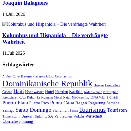
Joaquín Balaguers
14.Juli 2026
Kolumbus und Hispaniola – Die verdrängte
Wahrheit
11.Juli 2026
Schlagwörter
Bavaro
COE
Amber Cove
Cabarete
Coronavirus
Dominikanische Republik
Drogen
Gesundheit
Haiti
Hotel
Karibik
Hochwasser
Gewalt
Hurrikan
Kolonialzone
Korruption
Polizei
Natur
ONAMET
Kreuzfahrt
Kuba
Kultur
La Romana
Mord
Niederschlag
Puerto Plata
Punta Cana
Regen
Puerto Rico
Regierung
Samana
Tourismus
Santo Domingo
Touristen
Sicherheit
Santiago
Sosua
USA
Umwelt
Wirtschaft
Tropensturm
Verbrechen
Unfall
Verkehr
Überschwemmung