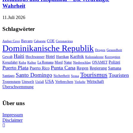
Wahrheit
11.Juli 2026
Schlagwörter
Bavaro
COE
Amber Cove
Cabarete
Coronavirus
Dominikanische Republik
Drogen
Gesundheit
Haiti
Hotel
Karibik
Hochwasser
Gewalt
Hurrikan
Kolonialzone
Korruption
Polizei
Natur
ONAMET
Kreuzfahrt
Kuba
Kultur
La Romana
Mord
Niederschlag
Puerto Plata
Punta Cana
Regen
Puerto Rico
Regierung
Samana
Tourismus
Santo Domingo
Touristen
Sicherheit
Santiago
Sosua
USA
Umwelt
Wirtschaft
Tropensturm
Verbrechen
Unfall
Verkehr
Überschwemmung
Über uns
Impressum
Disclaimer