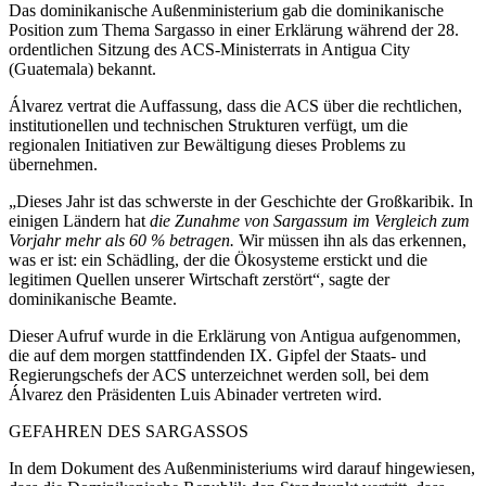
Das dominikanische Außenministerium gab die dominikanische
Position zum Thema Sargasso in einer Erklärung während der 28.
ordentlichen Sitzung des ACS-Ministerrats in Antigua City
(Guatemala) bekannt.
Álvarez vertrat die Auffassung, dass die ACS über die rechtlichen,
institutionellen und technischen Strukturen verfügt, um die
regionalen Initiativen zur Bewältigung dieses Problems zu
übernehmen.
„Dieses Jahr ist das schwerste in der Geschichte der Großkaribik. In
einigen Ländern hat
die Zunahme von Sargassum im Vergleich zum
Vorjahr mehr als 60 % betragen.
Wir müssen ihn als das erkennen,
was er ist: ein Schädling, der die Ökosysteme erstickt und die
legitimen Quellen unserer Wirtschaft zerstört“, sagte der
dominikanische Beamte.
Dieser Aufruf wurde in die Erklärung von Antigua aufgenommen,
die auf dem morgen stattfindenden IX. Gipfel der Staats- und
Regierungschefs der ACS unterzeichnet werden soll, bei dem
Álvarez den Präsidenten Luis Abinader vertreten wird.
GEFAHREN DES SARGASSOS
In dem Dokument des Außenministeriums wird darauf hingewiesen,