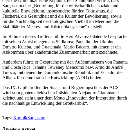
dass die Dominikanische Republik den Standpunkt vertritt, dass
Sargassum eine „Bedrohung für die wirtschaftliche, soziale und
kulturelle Entwicklung, insbesondere für den Tourismus, die
Fischerei, die Gesundheit und die Kultur der Bevölkerung, sowie
für die Nachhaltigkeit der biologischen Vielfalt im Meer und die
Stabilität der Meeres- und Küstenökosysteme“ darstellt.
Im Rahmen dieses Treffens führte Herr Alvarez bilaterale Gespräche
mit seinen Amtskollegen aus Südkorea, Park Jin, der Ukraine,
Dmytro Kuleba, und Guatemala, Mario Búcaro, mit denen er ein
Abkommen über akademische Zusammenarbeit unterzeichnete.
Außerdem führte er Gespräche mit den Außenministern von Panama
und Costa Rica, Janaina Tewaney Mencomo bzw. Arnoldo André
Tinoco, mit denen die Dominikanische Republik und Ecuador die
Allianz für demokratische Entwicklung (ADD) bilden.
Das IX. Gipfeltreffen der Staats- und Regierungschefs der ACS
wird vom guatemaltekischen Präsidenten Alejandro Giammattei
geleitet und steht unter dem Motto „Innovation der Integration durch
die nachhaltige Entwicklung der Großkaribik“.
Tags:
Karibik
Sargasum
Weitere Artikel