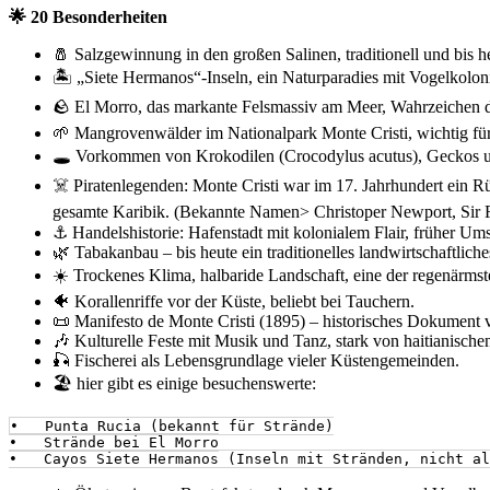
🌟 20 Besonderheiten
🧂 Salzgewinnung in den großen Salinen, traditionell und bis h
🏝️ „Siete Hermanos“-Inseln, ein Naturparadies mit Vogelkolon
🪨 El Morro, das markante Felsmassiv am Meer, Wahrzeichen d
🌱 Mangrovenwälder im Nationalpark Monte Cristi, wichtig für 
🕳️ Vorkommen von Krokodilen (Crocodylus acutus), Geckos und
☠️ Piratenlegenden: Monte Cristi war im 17. Jahrhundert ein Rü
gesamte Karibik. (Bekannte Namen> Christoper Newport, Sir 
⚓ Handelshistorie: Hafenstadt mit kolonialem Flair, früher Um
🌿 Tabakanbau – bis heute ein traditionelles landwirtschaftlic
☀️ Trockenes Klima, halbaride Landschaft, eine der regenärms
🐠 Korallenriffe vor der Küste, beliebt bei Tauchern.
📜 Manifesto de Monte Cristi (1895) – historisches Dokument
🎶 Kulturelle Feste mit Musik und Tanz, stark von haitianische
🎣 Fischerei als Lebensgrundlage vieler Küstengemeinden.
🏖️ hier gibt es einige besuchenswerte:
•   Punta Rucia (bekannt für Strände)

•   Strände bei El Morro

•   Cayos Siete Hermanos (Inseln mit Stränden, nicht al