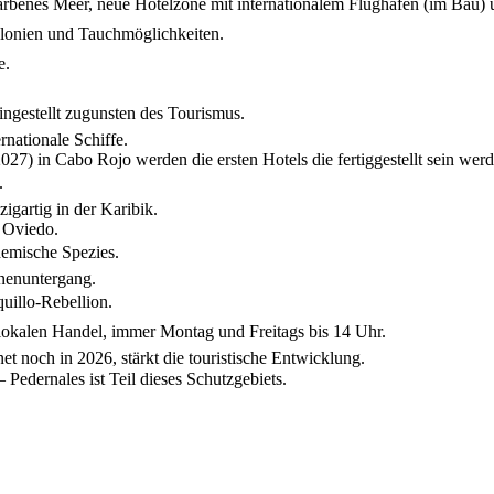
farbenes Meer, neue Hotelzone mit internationalem Flughafen (im Bau) 
kolonien und Tauchmöglichkeiten.
e.
ingestellt zugunsten des Tourismus.
nationale Schiffe.
027) in Cabo Rojo werden die ersten Hotels die fertiggestellt sein wer
.
igartig in der Karibik.
 Oviedo.
demische Spezies.
nenuntergang.
uillo‑Rebellion.
 lokalen Handel, immer Montag und Freitags bis 14 Uhr.
et noch in 2026, stärkt die touristische Entwicklung.
edernales ist Teil dieses Schutzgebiets.