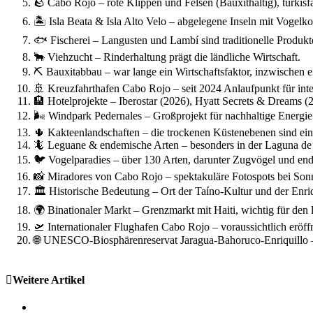
🪨 Cabo Rojo – rote Klippen und Felsen (Bauxithaltig), türkis
🏝️ Isla Beata & Isla Alto Velo – abgelegene Inseln mit Vogel
🐟 Fischerei – Langusten und Lambí sind traditionelle Produkt
🐂 Viehzucht – Rinderhaltung prägt die ländliche Wirtschaft.
⛏️ Bauxitabbau – war lange ein Wirtschaftsfaktor, inzwischen e
🚢 Kreuzfahrthafen Cabo Rojo – seit 2024 Anlaufpunkt für inter
🏨 Hotelprojekte – Iberostar (2026), Hyatt Secrets & Dreams (2
🌬️ Windpark Pedernales – Großprojekt für nachhaltige Energie
🌵 Kakteenlandschaften – die trockenen Küstenebenen sind einz
🦎 Leguane & endemische Arten – besonders in der Laguna de
🐦 Vogelparadies – über 130 Arten, darunter Zugvögel und en
📸 Miradores von Cabo Rojo – spektakuläre Fotospots bei Son
🏛️ Historische Bedeutung – Ort der Taíno‑Kultur und der Enriq
🌍 Binationaler Markt – Grenzmarkt mit Haiti, wichtig für den
🛫 Internationaler Flughafen Cabo Rojo – voraussichtlich eröffn
🌐 UNESCO‑Biosphärenreservat Jaragua‑Bahoruco‑Enriquillo – P
Weitere Artikel