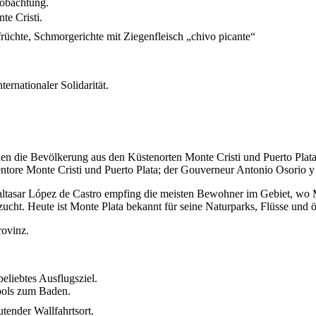
obachtung.
te Cristi.
früchte, Schmorgerichte mit Ziegenfleisch „chivo picante“
ernationaler Solidarität.
den die Bevölkerung aus den Küstenorten Monte Cristi und Puerto Plat
entore Monte Cristi und Puerto Plata; der Gouverneur Antonio Osorio y 
ltasar López de Castro empfing die meisten Bewohner im Gebiet, wo Mo
cht. Heute ist Monte Plata bekannt für seine Naturparks, Flüsse und ö
rovinz.
beliebtes Ausflugsziel.
ools zum Baden.
tender Wallfahrtsort.