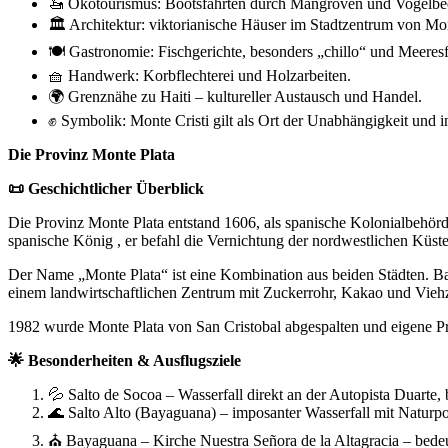
🚤 Ökotourismus: Bootsfahrten durch Mangroven und Vogelbe
🏛️ Architektur: viktorianische Häuser im Stadtzentrum von Mon
🍽️ Gastronomie: Fischgerichte, besonders „chillo“ und Meeres
🧺 Handwerk: Korbflechterei und Holzarbeiten.
🌍 Grenznähe zu Haiti – kultureller Austausch und Handel.
✊ Symbolik: Monte Cristi gilt als Ort der Unabhängigkeit und int
Die Provinz Monte Plata
📜 Geschichtlicher Überblick
Die Provinz Monte Plata entstand 1606, als spanische Kolonialbehör
spanische König , er befahl die Vernichtung der nordwestlichen Küst
Der Name „Monte Plata“ ist eine Kombination aus beiden Städten. Ba
einem landwirtschaftlichen Zentrum mit Zuckerrohr, Kakao und Viehzu
1982 wurde Monte Plata von San Cristobal abgespalten und eigene P
🌟 Besonderheiten & Ausflugsziele
💦 Salto de Socoa – Wasserfall direkt an der Autopista Duarte, 
🌊 Salto Alto (Bayaguana) – imposanter Wasserfall mit Naturp
⛪ Bayaguana – Kirche Nuestra Señora de la Altagracia – bedeu