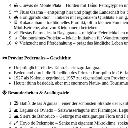
🪨 Cuevas de Monte Plata – Höhlen mit Taíno-Petroglyphen un
🌱 Fluss Ozama – entspringt hier und prägt die Landschaft bi
🍯 Honigproduktion – Imkerei mit regionalem Qualitäts-Honig.
🍫 Kakaoanbau – traditionelles Produkt, oft in kleinen Familie
Mini-Betriebe, also von Kleinbauern betrieben.
🎉 Fiestas Patronales in Bayaguana – religiöse Feierlichkeiten 
🚶 Ökotourismus-Projekte – lokale Initiativen für Wanderungen
🐴 Viehzucht und Pferdehaltung – prägt das ländliche Leben un
📜 Provinz Pedernales – Geschichte
Ursprünglich Teil des Taíno‑Cacicazgo Jaragua.
Bedeutend durch die Rebellion des Prinzen Enriquillo im 16. J
1927 als Kolonie gegründet, 1957 zur eigenständigen Provinz 
Heute: dünn besiedelt, aber mit enormem Natur‑ und Tourismus
🌟 Besonderheiten & Ausflugsziele
🏖️ Bahía de las Águilas – einer der schönsten Strände der Kari
🌊 Laguna de Oviedo – Salzwasserlagune mit Flamingos, Leguan
🏔️ Sierra de Bahoruco – Gebirge mit einzigartiger Flora und F
🌌 Hoyo de Pelempito – Senke mit eigenem Mikroklima, spekta