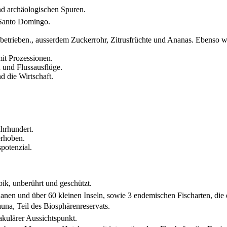
d archäologischen Spuren.
s Santo Domingo.
nbetrieben., ausserdem Zuckerrohr, Zitrusfrüchte und Ananas. Ebenso wir
mit Prozessionen.
 und Flussausflüge.
d die Wirtschaft.
ahrhundert.
erhoben.
potenzial.
bik, unberührt und geschützt.
en und über 60 kleinen Inseln, sowie 3 endemischen Fischarten, die es
auna, Teil des Biosphärenreservats.
kulärer Aussichtspunkt.