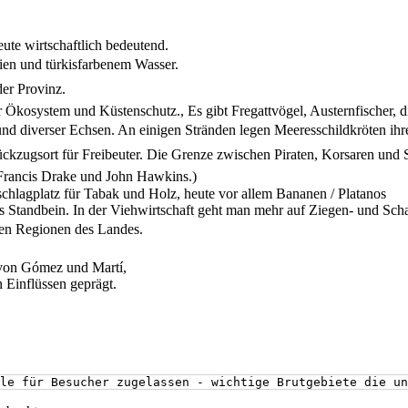
eute wirtschaftlich bedeutend.
ien und türkisfarbenem Wasser.
er Provinz.
Ökosystem und Küstenschutz., Es gibt Fregattvögel, Austernfischer, di
 diverser Echsen. An einigen Stränden legen Meeresschildkröten ihre
ckzugsort für Freibeuter. Die Grenze zwischen Piraten, Korsaren und Sc
Francis Drake und John Hawkins.)
schlagplatz für Tabak und Holz, heute vor allem Bananen / Platanos
hes Standbein. In der Viehwirtschaft geht man mehr auf Ziegen- und Sch
ten Regionen des Landes.
 von Gómez und Martí,
n Einflüssen geprägt.
le für Besucher zugelassen - wichtige Brutgebiete die un