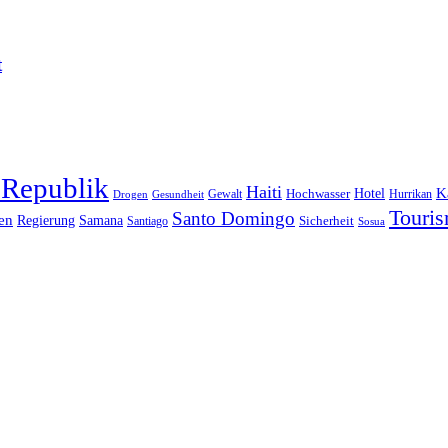
t
 Republik
Haiti
Hotel
K
Hochwasser
Gewalt
Drogen
Gesundheit
Hurrikan
Touri
Santo Domingo
en
Regierung
Samana
Sicherheit
Santiago
Sosua