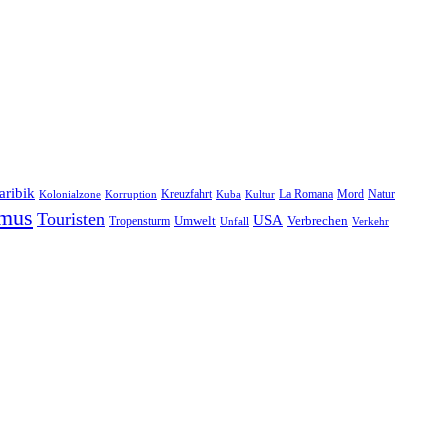
aribik
Natur
Kreuzfahrt
Kuba
Kultur
La Romana
Mord
Kolonialzone
Korruption
smus
Touristen
USA
Umwelt
Tropensturm
Verbrechen
Unfall
Verkehr