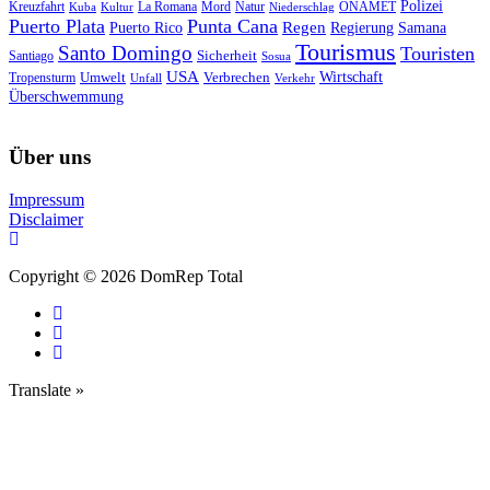
Polizei
Natur
ONAMET
Kreuzfahrt
Kuba
Kultur
La Romana
Mord
Niederschlag
Puerto Plata
Punta Cana
Regen
Puerto Rico
Regierung
Samana
Tourismus
Santo Domingo
Touristen
Sicherheit
Santiago
Sosua
USA
Umwelt
Wirtschaft
Tropensturm
Verbrechen
Unfall
Verkehr
Überschwemmung
Über uns
Impressum
Disclaimer
Copyright © 2026 DomRep Total
Translate »