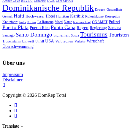
Bavaro
COE
Amber Cove
Cabarete
Coronavirus
Dominikanische Republik
Drogen
Gesundheit
Haiti
Hotel
Karibik
Hochwasser
Gewalt
Hurrikan
Kolonialzone
Korruption
Polizei
Natur
ONAMET
Kreuzfahrt
Kuba
Kultur
La Romana
Mord
Niederschlag
Puerto Plata
Punta Cana
Regen
Puerto Rico
Regierung
Samana
Tourismus
Santo Domingo
Touristen
Sicherheit
Santiago
Sosua
USA
Umwelt
Wirtschaft
Tropensturm
Verbrechen
Unfall
Verkehr
Überschwemmung
Über uns
Impressum
Disclaimer
Copyright © 2026 DomRep Total
Translate »