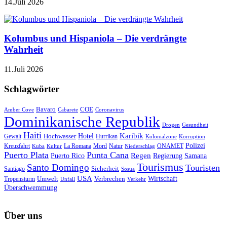
14.Juli 2026
Kolumbus und Hispaniola – Die verdrängte
Wahrheit
11.Juli 2026
Schlagwörter
Bavaro
COE
Amber Cove
Cabarete
Coronavirus
Dominikanische Republik
Drogen
Gesundheit
Haiti
Hotel
Karibik
Hochwasser
Gewalt
Hurrikan
Kolonialzone
Korruption
Polizei
Natur
ONAMET
Kreuzfahrt
Kuba
Kultur
La Romana
Mord
Niederschlag
Puerto Plata
Punta Cana
Regen
Puerto Rico
Regierung
Samana
Tourismus
Santo Domingo
Touristen
Sicherheit
Santiago
Sosua
USA
Umwelt
Wirtschaft
Tropensturm
Verbrechen
Unfall
Verkehr
Überschwemmung
Über uns