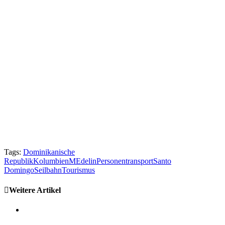
Tags:
Dominikanische
Republik
Kolumbien
MEdelin
Personentransport
Santo
Domingo
Seilbahn
Tourismus
Weitere Artikel