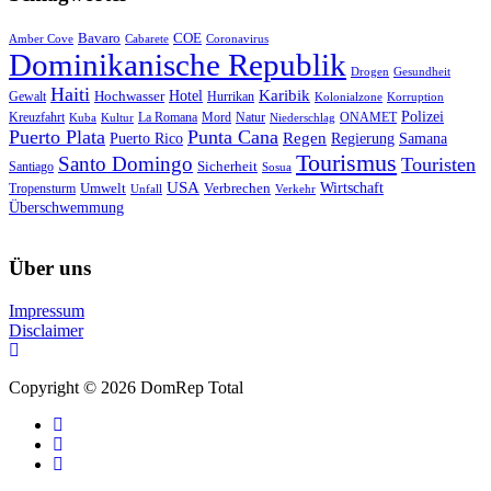
Bavaro
COE
Amber Cove
Cabarete
Coronavirus
Dominikanische Republik
Drogen
Gesundheit
Haiti
Hotel
Karibik
Hochwasser
Gewalt
Hurrikan
Kolonialzone
Korruption
Polizei
Natur
ONAMET
Kreuzfahrt
Kuba
Kultur
La Romana
Mord
Niederschlag
Puerto Plata
Punta Cana
Regen
Puerto Rico
Regierung
Samana
Tourismus
Santo Domingo
Touristen
Sicherheit
Santiago
Sosua
USA
Umwelt
Wirtschaft
Tropensturm
Verbrechen
Unfall
Verkehr
Überschwemmung
Über uns
Impressum
Disclaimer
Copyright © 2026 DomRep Total