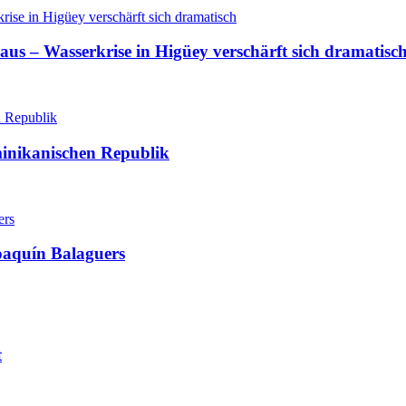
aus – Wasserkrise in Higüey verschärft sich dramatisc
minikanischen Republik
oaquín Balaguers
t