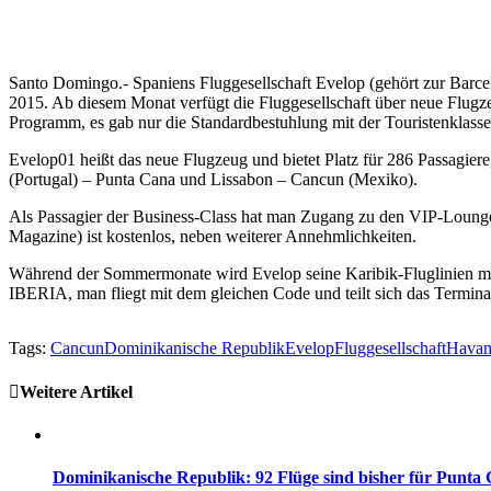
Santo Domingo.- Spaniens Fluggesellschaft Evelop (gehört zur Barce
2015. Ab diesem Monat verfügt die Fluggesellschaft über neue Flugz
Programm, es gab nur die Standardbestuhlung mit der Touristenklass
Evelop01 heißt das neue Flugzeug und bietet Platz für 286 Passagi
(Portugal) – Punta Cana und Lissabon – Cancun (Mexiko).
Als Passagier der Business-Class hat man Zugang zu den VIP-Lounges a
Magazine) ist kostenlos, neben weiterer Annehmlichkeiten.
Während der Sommermonate wird Evelop seine Karibik-Fluglinien mit
IBERIA, man fliegt mit dem gleichen Code und teilt sich das Termina
Tags:
Cancun
Dominikanische Republik
Evelop
Fluggesellschaft
Havan
Weitere Artikel
Dominikanische Republik: 92 Flüge sind bisher für Punt