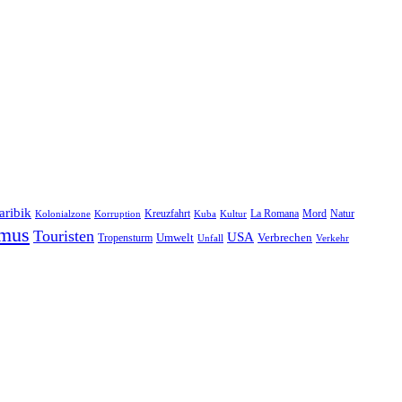
aribik
Natur
Kreuzfahrt
Kuba
Kultur
La Romana
Mord
Kolonialzone
Korruption
smus
Touristen
USA
Umwelt
Tropensturm
Verbrechen
Unfall
Verkehr