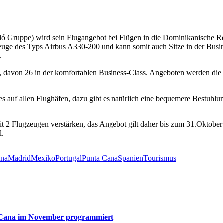
ló Gruppe) wird sein Flugangebot bei Flügen in die Dominikanische Re
euge des Typs Airbus A330-200 und kann somit auch Sitze in der Busine
e.
ere, davon 26 in der komfortablen Business-Class. Angeboten werden d
uf allen Flughäfen, dazu gibt es natürlich eine bequemere Bestuhlung 
 2 Flugzeugen verstärken, das Angebot gilt daher bis zum 31.Oktobe
l.
na
Madrid
Mexiko
Portugal
Punta Cana
Spanien
Tourismus
a Cana im November programmiert