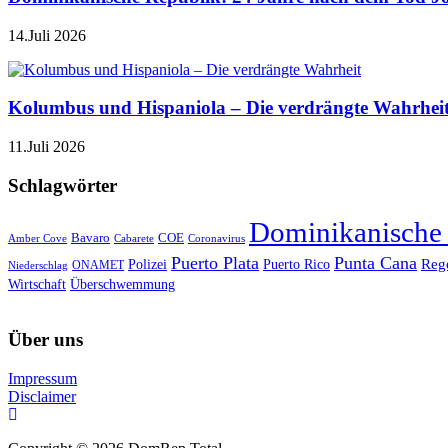
14.Juli 2026
Kolumbus und Hispaniola – Die verdrängte Wahrhei
11.Juli 2026
Schlagwörter
Dominikanische
Bavaro
COE
Amber Cove
Cabarete
Coronavirus
Puerto Plata
Punta Cana
Reg
Polizei
Puerto Rico
ONAMET
Niederschlag
Wirtschaft
Überschwemmung
Über uns
Impressum
Disclaimer