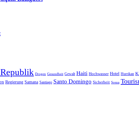
t
 Republik
Haiti
Hotel
K
Hochwasser
Gewalt
Drogen
Gesundheit
Hurrikan
Touri
Santo Domingo
en
Regierung
Samana
Sicherheit
Santiago
Sosua