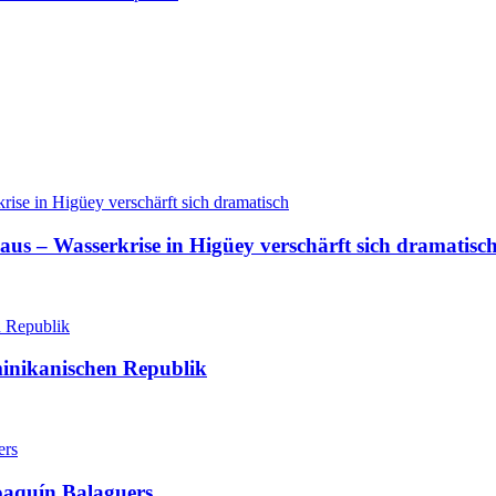
aus – Wasserkrise in Higüey verschärft sich dramatisc
minikanischen Republik
oaquín Balaguers