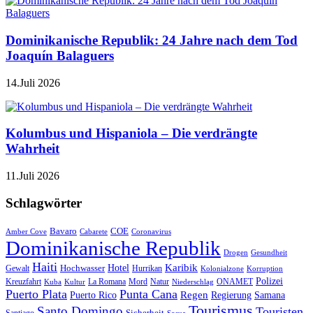
Dominikanische Republik: 24 Jahre nach dem Tod
Joaquín Balaguers
14.Juli 2026
Kolumbus und Hispaniola – Die verdrängte
Wahrheit
11.Juli 2026
Schlagwörter
Bavaro
COE
Amber Cove
Cabarete
Coronavirus
Dominikanische Republik
Drogen
Gesundheit
Haiti
Hotel
Karibik
Hochwasser
Gewalt
Hurrikan
Kolonialzone
Korruption
Polizei
Natur
ONAMET
Kreuzfahrt
Kuba
Kultur
La Romana
Mord
Niederschlag
Puerto Plata
Punta Cana
Regen
Puerto Rico
Regierung
Samana
Tourismus
Santo Domingo
Touristen
Sicherheit
Santiago
Sosua