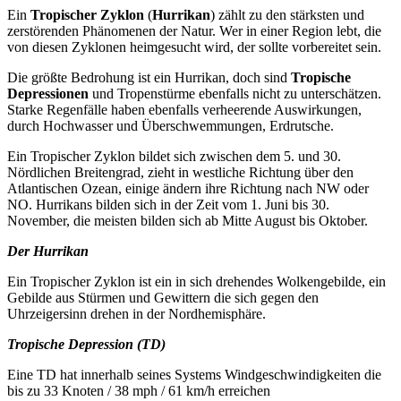
Ein
Tropischer Zyklon
(
Hurrikan
) zählt zu den stärksten und
zerstörenden Phänomenen der Natur. Wer in einer Region lebt, die
von diesen Zyklonen heimgesucht wird, der sollte vorbereitet sein.
Die größte Bedrohung ist ein Hurrikan, doch sind
Tropische
Depressionen
und Tropenstürme ebenfalls nicht zu unterschätzen.
Starke Regenfälle haben ebenfalls verheerende Auswirkungen,
durch Hochwasser und Überschwemmungen, Erdrutsche.
Ein Tropischer Zyklon bildet sich zwischen dem 5. und 30.
Nördlichen Breitengrad, zieht in westliche Richtung über den
Atlantischen Ozean, einige ändern ihre Richtung nach NW oder
NO. Hurrikans bilden sich in der Zeit vom 1. Juni bis 30.
November, die meisten bilden sich ab Mitte August bis Oktober.
Der Hurrikan
Ein Tropischer Zyklon ist ein in sich drehendes Wolkengebilde, ein
Gebilde aus Stürmen und Gewittern die sich gegen den
Uhrzeigersinn drehen in der Nordhemisphäre.
Tropische Depression (TD)
Eine TD hat innerhalb seines Systems Windgeschwindigkeiten die
bis zu 33 Knoten / 38 mph / 61 km/h erreichen