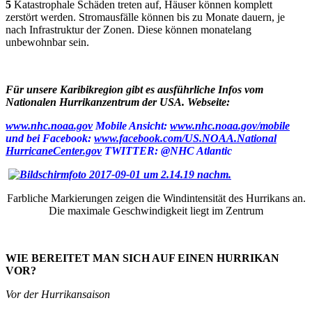
5
Katastrophale Schäden treten auf, Häuser können komplett
zerstört werden. Stromausfälle können bis zu Monate dauern, je
nach Infrastruktur der Zonen. Diese können monatelang
unbewohnbar sein.
Für unsere Karibikregion gibt es ausführliche Infos vom
Nationalen Hurrikanzentrum der USA. Webseite:
www.nhc.noaa.gov
Mobile Ansicht:
www.nhc.noaa.gov/mobile
und bei Facebook:
www.facebook.com/US.NOAA.National
HurricaneCenter.gov
TWITTER: @NHC Atlantic
Farbliche Markierungen zeigen die Windintensität des Hurrikans an.
Die maximale Geschwindigkeit liegt im Zentrum
WIE BEREITET MAN SICH AUF EINEN HURRIKAN
VOR?
Vor der Hurrikansaison