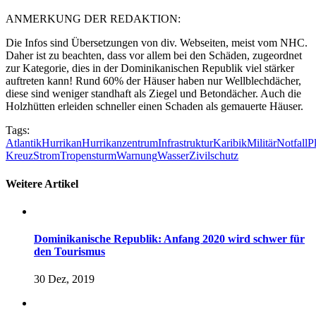
ANMERKUNG DER REDAKTION:
Die Infos sind Übersetzungen von div. Webseiten, meist vom NHC.
Daher ist zu beachten, dass vor allem bei den Schäden, zugeordnet
zur Kategorie, dies in der Dominikanischen Republik viel stärker
auftreten kann! Rund 60% der Häuser haben nur Wellblechdächer,
diese sind weniger standhaft als Ziegel und Betondächer. Auch die
Holzhütten erleiden schneller einen Schaden als gemauerte Häuser.
Tags:
Atlantik
Hurrikan
Hurrikanzentrum
Infrastruktur
Karibik
Militär
Notfall
P
Kreuz
Strom
Tropensturm
Warnung
Wasser
Zivilschutz
Weitere Artikel
Dominikanische Republik: Anfang 2020 wird schwer für
den Tourismus
30 Dez, 2019