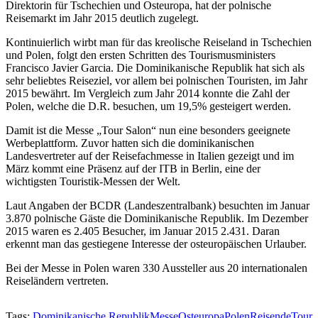
Direktorin für Tschechien und Osteuropa, hat der polnische
Reisemarkt im Jahr 2015 deutlich zugelegt.
Kontinuierlich wirbt man für das kreolische Reiseland in Tschechien
und Polen, folgt den ersten Schritten des Tourismusministers
Francisco Javier Garcia. Die Dominikanische Republik hat sich als
sehr beliebtes Reiseziel, vor allem bei polnischen Touristen, im Jahr
2015 bewährt. Im Vergleich zum Jahr 2014 konnte die Zahl der
Polen, welche die D.R. besuchen, um 19,5% gesteigert werden.
Damit ist die Messe „Tour Salon“ nun eine besonders geeignete
Werbeplattform. Zuvor hatten sich die dominikanischen
Landesvertreter auf der Reisefachmesse in Italien gezeigt und im
März kommt eine Präsenz auf der ITB in Berlin, eine der
wichtigsten Touristik-Messen der Welt.
Laut Angaben der BCDR (Landeszentralbank) besuchten im Januar
3.870 polnische Gäste die Dominikanische Republik. Im Dezember
2015 waren es 2.405 Besucher, im Januar 2015 2.431. Daran
erkennt man das gestiegene Interesse der osteuropäischen Urlauber.
Bei der Messe in Polen waren 330 Aussteller aus 20 internationalen
Reiseländern vertreten.
Tags:
Dominikanische Republik
Messe
Osteuropa
Polen
Reisende
Tour