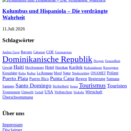
Kolumbus und Hispaniola – Die verdrängte
Wahrheit
11.Juli 2026
Schlagwörter
Bavaro
COE
Amber Cove
Cabarete
Coronavirus
Dominikanische Republik
Drogen
Gesundheit
Haiti
Hotel
Karibik
Hochwasser
Gewalt
Hurrikan
Kolonialzone
Korruption
Polizei
Natur
ONAMET
Kreuzfahrt
Kuba
Kultur
La Romana
Mord
Niederschlag
Puerto Plata
Punta Cana
Regen
Puerto Rico
Regierung
Samana
Tourismus
Santo Domingo
Touristen
Sicherheit
Santiago
Sosua
USA
Umwelt
Wirtschaft
Tropensturm
Verbrechen
Unfall
Verkehr
Überschwemmung
Über uns
Impressum
Disclaimer