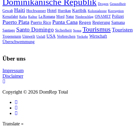
Dominikanische Republik
Drogen
Gesundheit
Haiti
Hotel
Karibik
Hochwasser
Gewalt
Hurrikan
Kolonialzone
Korruption
Polizei
Natur
ONAMET
Kreuzfahrt
Kuba
Kultur
La Romana
Mord
Niederschlag
Puerto Plata
Punta Cana
Regen
Puerto Rico
Regierung
Samana
Tourismus
Santo Domingo
Touristen
Sicherheit
Santiago
Sosua
USA
Umwelt
Wirtschaft
Tropensturm
Verbrechen
Unfall
Verkehr
Überschwemmung
Über uns
Impressum
Disclaimer
Copyright © 2026 DomRep Total
Translate »