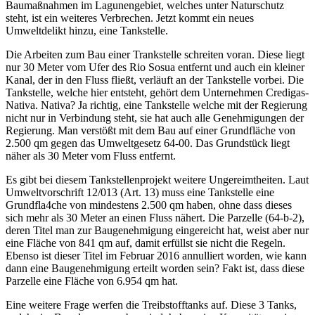
Baumaßnahmen im Lagunengebiet, welches unter Naturschutz
steht, ist ein weiteres Verbrechen. Jetzt kommt ein neues
Umweltdelikt hinzu, eine Tankstelle.
Die Arbeiten zum Bau einer Trankstelle schreiten voran. Diese liegt
nur 30 Meter vom Ufer des Rio Sosua entfernt und auch ein kleiner
Kanal, der in den Fluss fließt, verläuft an der Tankstelle vorbei. Die
Tankstelle, welche hier entsteht, gehört dem Unternehmen Credigas-
Nativa. Nativa? Ja richtig, eine Tankstelle welche mit der Regierung
nicht nur in Verbindung steht, sie hat auch alle Genehmigungen der
Regierung. Man verstößt mit dem Bau auf einer Grundfläche von
2.500 qm gegen das Umweltgesetz 64-00. Das Grundstück liegt
näher als 30 Meter vom Fluss entfernt.
Es gibt bei diesem Tankstellenprojekt weitere Ungereimtheiten. Laut
Umweltvorschrift 12/013 (Art. 13) muss eine Tankstelle eine
Grundfla4che von mindestens 2.500 qm haben, ohne dass dieses
sich mehr als 30 Meter an einen Fluss nähert. Die Parzelle (64-b-2),
deren Titel man zur Baugenehmigung eingereicht hat, weist aber nur
eine Fläche von 841 qm auf, damit erfüllst sie nicht die Regeln.
Ebenso ist dieser Titel im Februar 2016 annulliert worden, wie kann
dann eine Baugenehmigung erteilt worden sein? Fakt ist, dass diese
Parzelle eine Fläche von 6.954 qm hat.
Eine weitere Frage werfen die Treibstofftanks auf. Diese 3 Tanks,