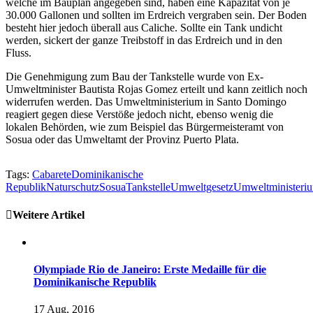
welche im Bauplan angegeben sind, haben eine Kapazität von je
30.000 Gallonen und sollten im Erdreich vergraben sein. Der Boden
besteht hier jedoch überall aus Caliche. Sollte ein Tank undicht
werden, sickert der ganze Treibstoff in das Erdreich und in den
Fluss.
Die Genehmigung zum Bau der Tankstelle wurde von Ex-
Umweltminister Bautista Rojas Gomez erteilt und kann zeitlich noch
widerrufen werden. Das Umweltministerium in Santo Domingo
reagiert gegen diese Verstöße jedoch nicht, ebenso wenig die
lokalen Behörden, wie zum Beispiel das Bürgermeisteramt von
Sosua oder das Umweltamt der Provinz Puerto Plata.
Tags:
Cabarete
Dominikanische
Republik
Naturschutz
Sosua
Tankstelle
Umweltgesetz
Umweltministeri
Weitere Artikel
Olympiade Rio de Janeiro: Erste Medaille für die
Dominikanische Republik
17 Aug, 2016