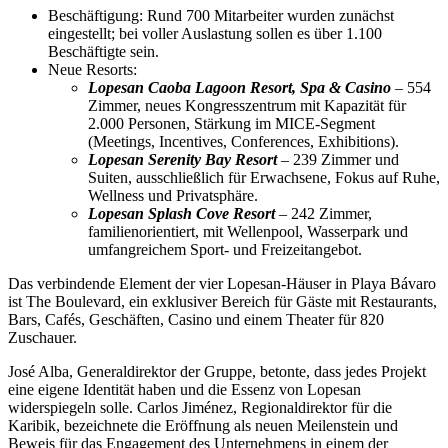
Beschäftigung: Rund 700 Mitarbeiter wurden zunächst
eingestellt; bei voller Auslastung sollen es über 1.100
Beschäftigte sein.
Neue Resorts:
Lopesan Caoba Lagoon Resort, Spa & Casino
– 554
Zimmer, neues Kongresszentrum mit Kapazität für
2.000 Personen, Stärkung im MICE-Segment
(Meetings, Incentives, Conferences, Exhibitions).
Lopesan Serenity Bay Resort
– 239 Zimmer und
Suiten, ausschließlich für Erwachsene, Fokus auf Ruhe,
Wellness und Privatsphäre.
Lopesan Splash Cove Resort
– 242 Zimmer,
familienorientiert, mit Wellenpool, Wasserpark und
umfangreichem Sport- und Freizeitangebot.
Das verbindende Element der vier Lopesan-Häuser in Playa Bávaro
ist The Boulevard, ein exklusiver Bereich für Gäste mit Restaurants,
Bars, Cafés, Geschäften, Casino und einem Theater für 820
Zuschauer.
José Alba, Generaldirektor der Gruppe, betonte, dass jedes Projekt
eine eigene Identität haben und die Essenz von Lopesan
widerspiegeln solle. Carlos Jiménez, Regionaldirektor für die
Karibik, bezeichnete die Eröffnung als neuen Meilenstein und
Beweis für das Engagement des Unternehmens in einem der