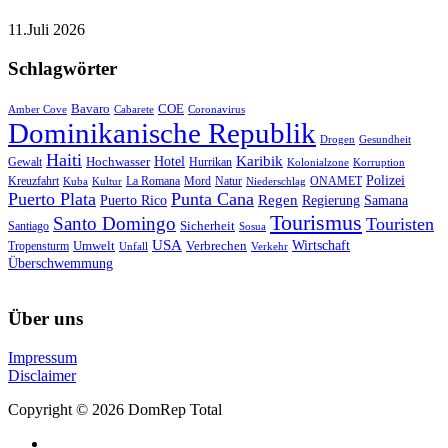
11.Juli 2026
Schlagwörter
Bavaro
COE
Amber Cove
Cabarete
Coronavirus
Dominikanische Republik
Drogen
Gesundheit
Haiti
Hotel
Karibik
Hochwasser
Gewalt
Hurrikan
Kolonialzone
Korruption
Polizei
Natur
ONAMET
Kreuzfahrt
Kuba
Kultur
La Romana
Mord
Niederschlag
Puerto Plata
Punta Cana
Regen
Puerto Rico
Regierung
Samana
Tourismus
Santo Domingo
Touristen
Sicherheit
Santiago
Sosua
USA
Umwelt
Wirtschaft
Tropensturm
Verbrechen
Unfall
Verkehr
Überschwemmung
Über uns
Impressum
Disclaimer
Copyright © 2026 DomRep Total