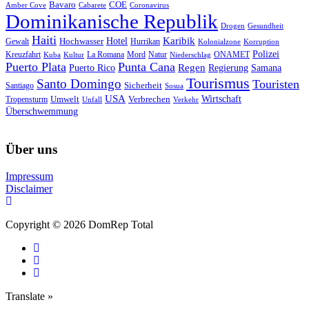
Bavaro
COE
Amber Cove
Cabarete
Coronavirus
Dominikanische Republik
Drogen
Gesundheit
Haiti
Hotel
Karibik
Hochwasser
Gewalt
Hurrikan
Kolonialzone
Korruption
Polizei
Natur
ONAMET
Kreuzfahrt
Kuba
Kultur
La Romana
Mord
Niederschlag
Puerto Plata
Punta Cana
Regen
Puerto Rico
Regierung
Samana
Tourismus
Santo Domingo
Touristen
Sicherheit
Santiago
Sosua
USA
Umwelt
Wirtschaft
Tropensturm
Verbrechen
Unfall
Verkehr
Überschwemmung
Über uns
Impressum
Disclaimer
Copyright © 2026 DomRep Total
Translate »