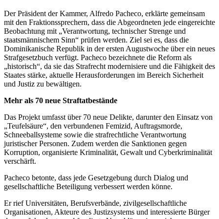
Der Präsident der Kammer, Alfredo Pacheco, erklärte gemeinsam
mit den Fraktionssprechern, dass die Abgeordneten jede eingereichte
Beobachtung mit „Verantwortung, technischer Strenge und
staatsmännischem Sinn“ prüfen werden. Ziel sei es, dass die
Dominikanische Republik in der ersten Augustwoche über ein neues
Strafgesetzbuch verfügt. Pacheco bezeichnete die Reform als
„historisch“, da sie das Strafrecht modernisiere und die Fähigkeit des
Staates stärke, aktuelle Herausforderungen im Bereich Sicherheit
und Justiz zu bewältigen.
Mehr als 70 neue Straftatbestände
Das Projekt umfasst über 70 neue Delikte, darunter den Einsatz von
„Teufelsäure“, den verbundenen Femizid, Auftragsmorde,
Schneeballsysteme sowie die strafrechtliche Verantwortung
juristischer Personen. Zudem werden die Sanktionen gegen
Korruption, organisierte Kriminalität, Gewalt und Cyberkriminalität
verschärft.
Pacheco betonte, dass jede Gesetzgebung durch Dialog und
gesellschaftliche Beteiligung verbessert werden könne.
Er rief Universitäten, Berufsverbände, zivilgesellschaftliche
Organisationen, Akteure des Justizsystems und interessierte Bürger