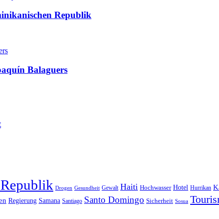
minikanischen Republik
oaquín Balaguers
t
 Republik
Haiti
Hotel
K
Hochwasser
Gewalt
Drogen
Gesundheit
Hurrikan
Touri
Santo Domingo
en
Regierung
Samana
Sicherheit
Santiago
Sosua