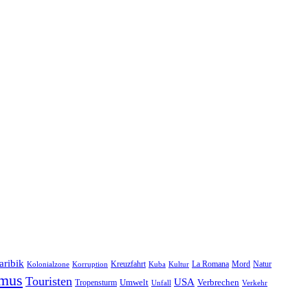
aribik
Natur
Kreuzfahrt
Kuba
Kultur
La Romana
Mord
Kolonialzone
Korruption
smus
Touristen
USA
Umwelt
Tropensturm
Verbrechen
Unfall
Verkehr