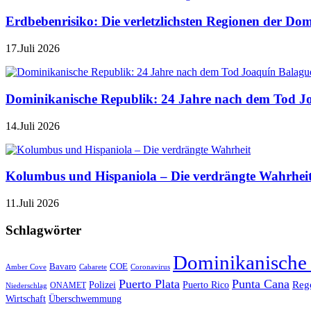
Erdbebenrisiko: Die verletzlichsten Regionen der Do
17.Juli 2026
Dominikanische Republik: 24 Jahre nach dem Tod J
14.Juli 2026
Kolumbus und Hispaniola – Die verdrängte Wahrhei
11.Juli 2026
Schlagwörter
Dominikanische
Bavaro
COE
Amber Cove
Cabarete
Coronavirus
Puerto Plata
Punta Cana
Reg
Polizei
Puerto Rico
ONAMET
Niederschlag
Wirtschaft
Überschwemmung