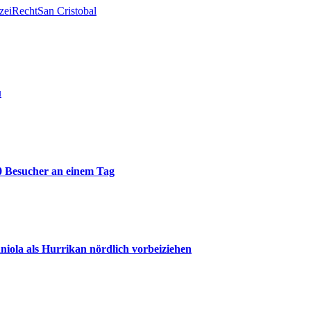
zei
Recht
San Cristobal
u
0 Besucher an einem Tag
iola als Hurrikan nördlich vorbeiziehen