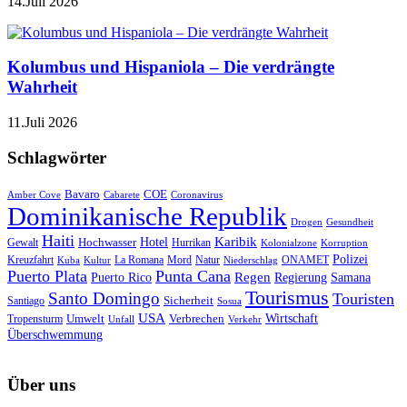
14.Juli 2026
Kolumbus und Hispaniola – Die verdrängte
Wahrheit
11.Juli 2026
Schlagwörter
Bavaro
COE
Amber Cove
Cabarete
Coronavirus
Dominikanische Republik
Drogen
Gesundheit
Haiti
Hotel
Karibik
Hochwasser
Gewalt
Hurrikan
Kolonialzone
Korruption
Polizei
Natur
ONAMET
Kreuzfahrt
Kuba
Kultur
La Romana
Mord
Niederschlag
Puerto Plata
Punta Cana
Regen
Puerto Rico
Regierung
Samana
Tourismus
Santo Domingo
Touristen
Sicherheit
Santiago
Sosua
USA
Umwelt
Wirtschaft
Tropensturm
Verbrechen
Unfall
Verkehr
Überschwemmung
Über uns