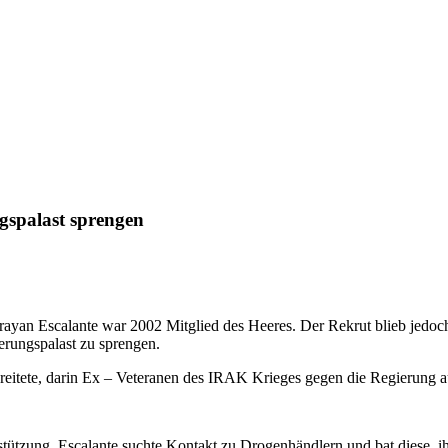
gspalast sprengen
ayan Escalante war 2002 Mitglied des Heeres. Der Rekrut blieb jedoch
erungspalast zu sprengen.
breitete, darin Ex – Veteranen des IRAK Krieges gegen die Regierung a
erstützung. Escalante suchte Kontakt zu Drogenhändlern und bat diese