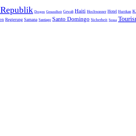
 Republik
Haiti
Hotel
K
Hochwasser
Gewalt
Drogen
Gesundheit
Hurrikan
Touri
Santo Domingo
en
Regierung
Samana
Sicherheit
Santiago
Sosua