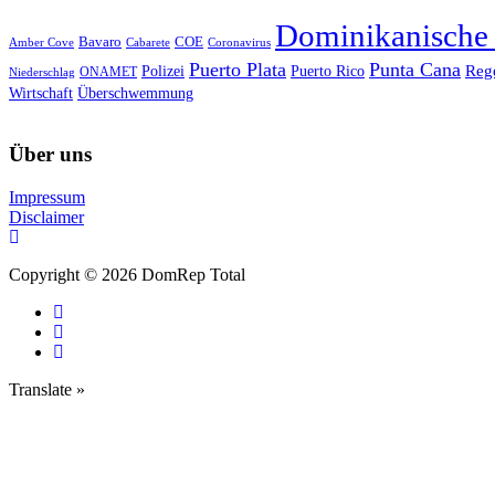
Dominikanische
Bavaro
COE
Amber Cove
Cabarete
Coronavirus
Puerto Plata
Punta Cana
Reg
Polizei
Puerto Rico
ONAMET
Niederschlag
Wirtschaft
Überschwemmung
Über uns
Impressum
Disclaimer
Copyright © 2026 DomRep Total
Translate »