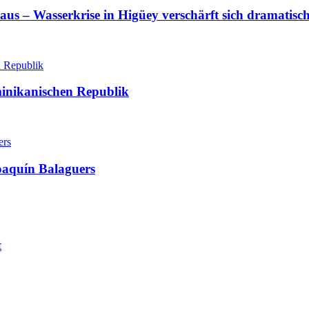
aus – Wasserkrise in Higüey verschärft sich dramatisc
minikanischen Republik
oaquín Balaguers
t