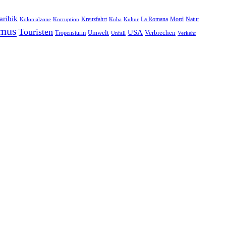
aribik
Natur
Kreuzfahrt
Kuba
Kultur
La Romana
Mord
Kolonialzone
Korruption
smus
Touristen
USA
Umwelt
Tropensturm
Verbrechen
Unfall
Verkehr