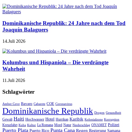
Dominikanische Republik: 24 Jahre nach dem Tod
Joaquín Balaguers
14.Juli 2026
Kolumbus und Hispaniola – Die verdrängte
Wahrheit
11.Juli 2026
Schlagwörter
Bavaro
COE
Amber Cove
Cabarete
Coronavirus
Dominikanische Republik
Drogen
Gesundheit
Haiti
Hotel
Karibik
Hochwasser
Gewalt
Hurrikan
Kolonialzone
Korruption
Polizei
Natur
ONAMET
Kreuzfahrt
Kuba
Kultur
La Romana
Mord
Niederschlag
Puerto Plata
Punta Cana
Regen
Puerto Rico
Regierung
Samana