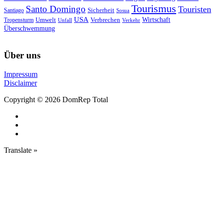
Tourismus
Santo Domingo
Touristen
Sicherheit
Santiago
Sosua
USA
Umwelt
Wirtschaft
Tropensturm
Verbrechen
Unfall
Verkehr
Überschwemmung
Über uns
Impressum
Disclaimer
Copyright © 2026 DomRep Total
Translate »