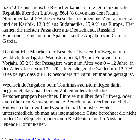
5.354.017 ausländische Besucher kamen in die Dominikanische
Republik über den Luftweg, 56,4 % davon aus dem Raum
Nordamerika. 4,6 % dieser Besucher kommen aus Zentralamerika
und der Karibik, 12,8 % aus Südamerika, 25,9 % aus Europa. Hier
kamen die meisten Passagiere aus Deutschland, Russland,
Frankreich, England und Spanien, so die Angaben von Camilo
Garcia.
Die deutliche Mehrheit der Besucher über den Luftweg waren
weiblich, hier lag das Wachstum bei 9,1 %, im Vergleich um
Vorjahr. 35,2 % der Passagiere waren im Alter von 0 – 12 Jahre, in
der Altersklasse von 13 – 20 Jahren stiegen die Zahlen um 12,5 %.
Dies belegt, dass die DR besonders für Familienurlaube gefragt ist.
Wechselnde Angaben beim Tourimuswachstum liegen darin
begründet, dass man bei den Zahlen unterschiedliche
Personengruppen berechnet. Einreise nur über den Luftweg, oder
auch über den Seeweg, manche Berechnungen rechnen auch die
Einreisen über den Landweg mit ein. Dann ist es weiter
unterschiedlich, ob man nur internationale Gäste berechnet die nicht
in der DomRep leben, oder auch Residenten und im Ausland
lebende Dominikaner.
Tags:
Besucher
Dominikanische