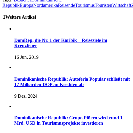
Republik
Europa
Nordamerika
Reisende
Tourismus
Touristen
Wirtschaft
Weitere Artikel
DomRep, die Nr. 1 der Karibik – Reiseziele im
Kreuzfeuer
16 Jun, 2019
Dominikanische Republik: Autoferia Popular schließt mit
17 Milliarden DOP an Krediten ab
9 Dez, 2024
Dominikanische Republik: Grupo Piñero wird rund 1
Mrd. USD in Tourismusprojekte investieren