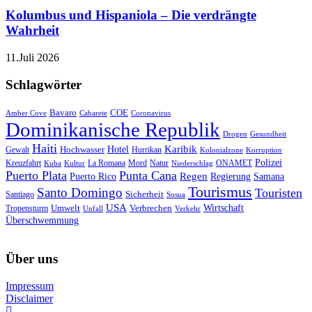
Kolumbus und Hispaniola – Die verdrängte
Wahrheit
11.Juli 2026
Schlagwörter
Bavaro
COE
Amber Cove
Cabarete
Coronavirus
Dominikanische Republik
Drogen
Gesundheit
Haiti
Hotel
Karibik
Hochwasser
Gewalt
Hurrikan
Kolonialzone
Korruption
Polizei
Natur
ONAMET
Kreuzfahrt
Kuba
Kultur
La Romana
Mord
Niederschlag
Puerto Plata
Punta Cana
Regen
Puerto Rico
Regierung
Samana
Tourismus
Santo Domingo
Touristen
Sicherheit
Santiago
Sosua
USA
Umwelt
Wirtschaft
Tropensturm
Verbrechen
Unfall
Verkehr
Überschwemmung
Über uns
Impressum
Disclaimer