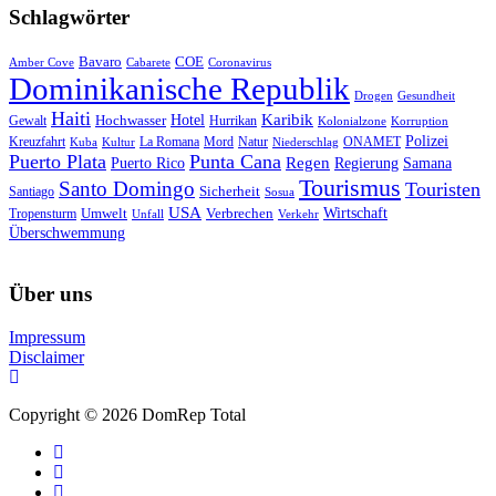
Schlagwörter
Bavaro
COE
Amber Cove
Cabarete
Coronavirus
Dominikanische Republik
Drogen
Gesundheit
Haiti
Hotel
Karibik
Hochwasser
Gewalt
Hurrikan
Kolonialzone
Korruption
Polizei
Natur
ONAMET
Kreuzfahrt
Kuba
Kultur
La Romana
Mord
Niederschlag
Puerto Plata
Punta Cana
Regen
Puerto Rico
Regierung
Samana
Tourismus
Santo Domingo
Touristen
Sicherheit
Santiago
Sosua
USA
Umwelt
Wirtschaft
Tropensturm
Verbrechen
Unfall
Verkehr
Überschwemmung
Über uns
Impressum
Disclaimer
Copyright © 2026 DomRep Total