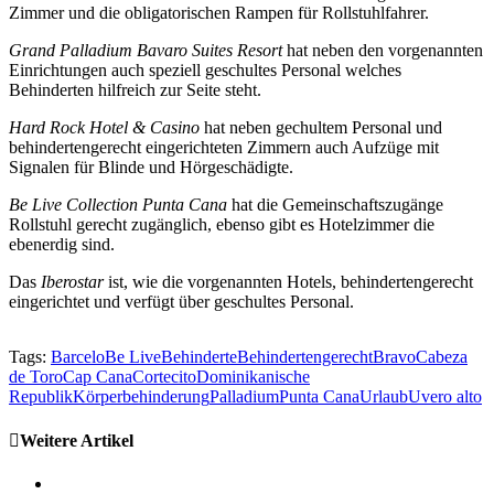
Zimmer und die obligatorischen Rampen für Rollstuhlfahrer.
Grand Palladium Bavaro Suites Resort
hat neben den vorgenannten
Einrichtungen auch speziell geschultes Personal welches
Behinderten hilfreich zur Seite steht.
Hard Rock Hotel & Casino
hat neben gechultem Personal und
behindertengerecht eingerichteten Zimmern auch Aufzüge mit
Signalen für Blinde und Hörgeschädigte.
Be Live Collection Punta Cana
hat die Gemeinschaftszugänge
Rollstuhl gerecht zugänglich, ebenso gibt es Hotelzimmer die
ebenerdig sind.
Das
Iberostar
ist, wie die vorgenannten Hotels, behindertengerecht
eingerichtet und verfügt über geschultes Personal.
Tags:
Barcelo
Be Live
Behinderte
Behindertengerecht
Bravo
Cabeza
de Toro
Cap Cana
Cortecito
Dominikanische
Republik
Körperbehinderung
Palladium
Punta Cana
Urlaub
Uvero alto
Weitere Artikel