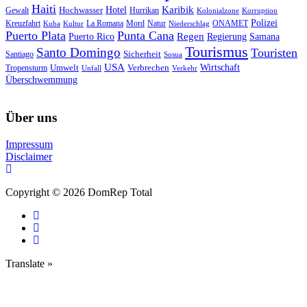
Haiti
Hotel
Karibik
Hochwasser
Gewalt
Hurrikan
Kolonialzone
Korruption
Polizei
Natur
ONAMET
Kreuzfahrt
Kuba
Kultur
La Romana
Mord
Niederschlag
Puerto Plata
Punta Cana
Regen
Puerto Rico
Regierung
Samana
Tourismus
Santo Domingo
Touristen
Sicherheit
Santiago
Sosua
USA
Umwelt
Wirtschaft
Tropensturm
Verbrechen
Unfall
Verkehr
Überschwemmung
Über uns
Impressum
Disclaimer
Copyright © 2026 DomRep Total
Translate »