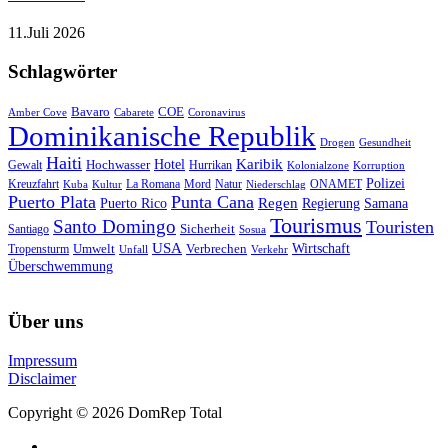
11.Juli 2026
Schlagwörter
Bavaro
COE
Amber Cove
Cabarete
Coronavirus
Dominikanische Republik
Drogen
Gesundheit
Haiti
Hotel
Karibik
Hochwasser
Gewalt
Hurrikan
Kolonialzone
Korruption
Polizei
Natur
ONAMET
Kreuzfahrt
Kuba
Kultur
La Romana
Mord
Niederschlag
Puerto Plata
Punta Cana
Regen
Puerto Rico
Regierung
Samana
Tourismus
Santo Domingo
Touristen
Sicherheit
Santiago
Sosua
USA
Umwelt
Wirtschaft
Tropensturm
Verbrechen
Unfall
Verkehr
Überschwemmung
Über uns
Impressum
Disclaimer
Copyright © 2026 DomRep Total