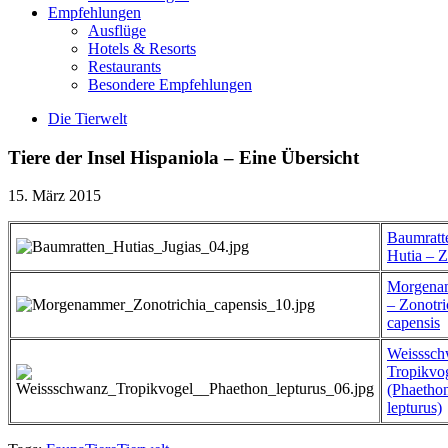
Empfehlungen
Ausflüge
Hotels & Resorts
Restaurants
Besondere Empfehlungen
Die Tierwelt
Tiere der Insel Hispaniola – Eine Übersicht
15. März 2015
Baumratt
Hutia – Z
Morgena
– Zonotri
capensis
Weisssc
Tropikvo
(Phaetho
lepturus)