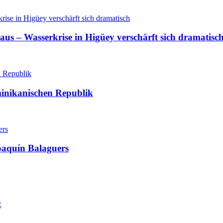
aus – Wasserkrise in Higüey verschärft sich dramatisc
minikanischen Republik
oaquín Balaguers
t