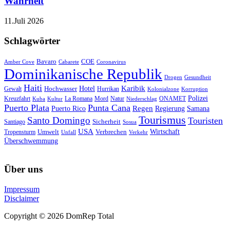
Wahrheit
11.Juli 2026
Schlagwörter
Bavaro
COE
Amber Cove
Cabarete
Coronavirus
Dominikanische Republik
Drogen
Gesundheit
Haiti
Hotel
Karibik
Hochwasser
Gewalt
Hurrikan
Kolonialzone
Korruption
Polizei
Natur
ONAMET
Kreuzfahrt
Kuba
Kultur
La Romana
Mord
Niederschlag
Puerto Plata
Punta Cana
Regen
Puerto Rico
Regierung
Samana
Tourismus
Santo Domingo
Touristen
Sicherheit
Santiago
Sosua
USA
Umwelt
Wirtschaft
Tropensturm
Verbrechen
Unfall
Verkehr
Überschwemmung
Über uns
Impressum
Disclaimer
Copyright © 2026 DomRep Total