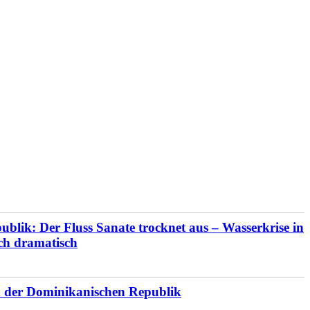
blik: Der Fluss Sanate trocknet aus – Wasserkrise in
ich dramatisch
en der Dominikanischen Republik