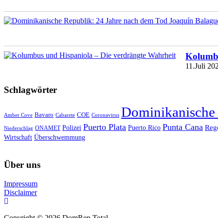
Kolumbu
11.Juli 20
Schlagwörter
Dominikanische
Bavaro
COE
Amber Cove
Cabarete
Coronavirus
Puerto Plata
Punta Cana
Reg
Polizei
Puerto Rico
ONAMET
Niederschlag
Wirtschaft
Überschwemmung
Über uns
Impressum
Disclaimer
Copyright © 2026 DomRep Total