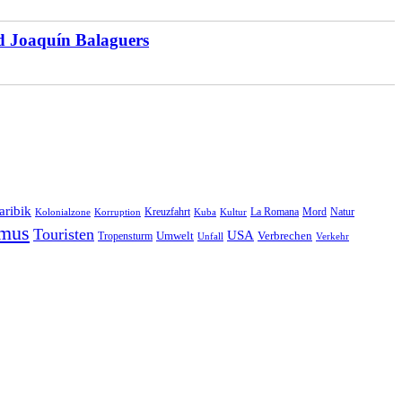
d Joaquín Balaguers
aribik
Natur
Kreuzfahrt
Kuba
Kultur
La Romana
Mord
Kolonialzone
Korruption
smus
Touristen
USA
Umwelt
Tropensturm
Verbrechen
Unfall
Verkehr