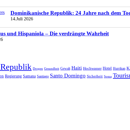
Dominikanische Republik: 24 Jahre nach dem To
14.Juli 2026
s und Hispaniola – Die verdrängte Wahrheit
26
 Republik
Haiti
Hotel
K
Hochwasser
Gewalt
Drogen
Gesundheit
Hurrikan
Touri
Santo Domingo
en
Regierung
Samana
Sicherheit
Santiago
Sosua