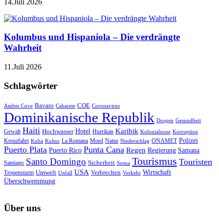
14.Juli 2026
Kolumbus und Hispaniola – Die verdrängte
Wahrheit
11.Juli 2026
Schlagwörter
Bavaro
COE
Amber Cove
Cabarete
Coronavirus
Dominikanische Republik
Drogen
Gesundheit
Haiti
Hotel
Karibik
Hochwasser
Gewalt
Hurrikan
Kolonialzone
Korruption
Polizei
Natur
ONAMET
Kreuzfahrt
Kuba
Kultur
La Romana
Mord
Niederschlag
Puerto Plata
Punta Cana
Regen
Puerto Rico
Regierung
Samana
Tourismus
Santo Domingo
Touristen
Sicherheit
Santiago
Sosua
USA
Umwelt
Wirtschaft
Tropensturm
Verbrechen
Unfall
Verkehr
Überschwemmung
Über uns