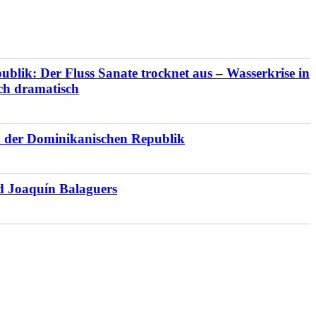
blik: Der Fluss Sanate trocknet aus – Wasserkrise in
ich dramatisch
en der Dominikanischen Republik
d Joaquín Balaguers