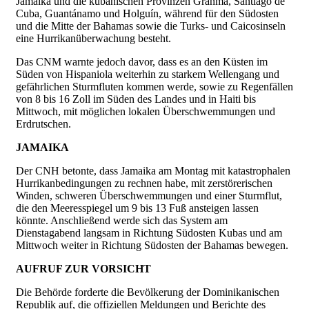
Jamaika und die kubanischen Provinzen Granma, Santiago de
Cuba, Guantánamo und Holguín, während für den Südosten
und die Mitte der Bahamas sowie die Turks- und Caicosinseln
eine Hurrikanüberwachung besteht.
Das CNM warnte jedoch davor, dass es an den Küsten im
Süden von Hispaniola weiterhin zu starkem Wellengang und
gefährlichen Sturmfluten kommen werde, sowie zu Regenfällen
von 8 bis 16 Zoll im Süden des Landes und in Haiti bis
Mittwoch, mit möglichen lokalen Überschwemmungen und
Erdrutschen.
JAMAIKA
Der CNH betonte, dass Jamaika am Montag mit katastrophalen
Hurrikanbedingungen zu rechnen habe, mit zerstörerischen
Winden, schweren Überschwemmungen und einer Sturmflut,
die den Meeresspiegel um 9 bis 13 Fuß ansteigen lassen
könnte. Anschließend werde sich das System am
Dienstagabend langsam in Richtung Südosten Kubas und am
Mittwoch weiter in Richtung Südosten der Bahamas bewegen.
AUFRUF ZUR VORSICHT
Die Behörde forderte die Bevölkerung der Dominikanischen
Republik auf, die offiziellen Meldungen und Berichte des