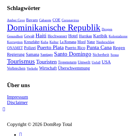
Schlagwörter
Bavaro
COE
Amber Cove
Cabarete
Coronavirus
Dominikanische Republik
Drogen
Haiti
Hotel
Karibik
Hochwasser
Gewalt
Gesundheit
Hurrikan
Kolonialzone
Natur
Kreuzfahrt
Kuba
Kultur
La Romana
Mord
Niederschlag
Korruption
Puerto Plata
Punta Cana
Regen
Polizei
Puerto Rico
ONAMET
Santo Domingo
Regierung
Samana
Sicherheit
Santiago
Sosua
Tourismus
Touristen
USA
Umwelt
Tropensturm
Unfall
Wirtschaft
Überschwemmung
Verbrechen
Verkehr
Über uns
Impressum
Disclaimer
Copyright © 2026 DomRep Total