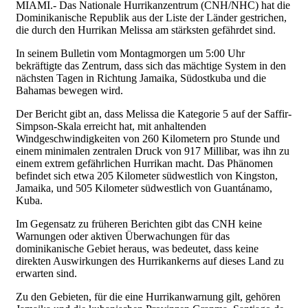
MIAMI.- Das Nationale Hurrikanzentrum (CNH/NHC) hat die
Dominikanische Republik aus der Liste der Länder gestrichen,
die durch den Hurrikan Melissa am stärksten gefährdet sind.
In seinem Bulletin vom Montagmorgen um 5:00 Uhr
bekräftigte das Zentrum, dass sich das mächtige System in den
nächsten Tagen in Richtung Jamaika, Südostkuba und die
Bahamas bewegen wird.
Der Bericht gibt an, dass Melissa die Kategorie 5 auf der Saffir-
Simpson-Skala erreicht hat, mit anhaltenden
Windgeschwindigkeiten von 260 Kilometern pro Stunde und
einem minimalen zentralen Druck von 917 Millibar, was ihn zu
einem extrem gefährlichen Hurrikan macht. Das Phänomen
befindet sich etwa 205 Kilometer südwestlich von Kingston,
Jamaika, und 505 Kilometer südwestlich von Guantánamo,
Kuba.
Im Gegensatz zu früheren Berichten gibt das CNH keine
Warnungen oder aktiven Überwachungen für das
dominikanische Gebiet heraus, was bedeutet, dass keine
direkten Auswirkungen des Hurrikankerns auf dieses Land zu
erwarten sind.
Zu den Gebieten, für die eine Hurrikanwarnung gilt, gehören