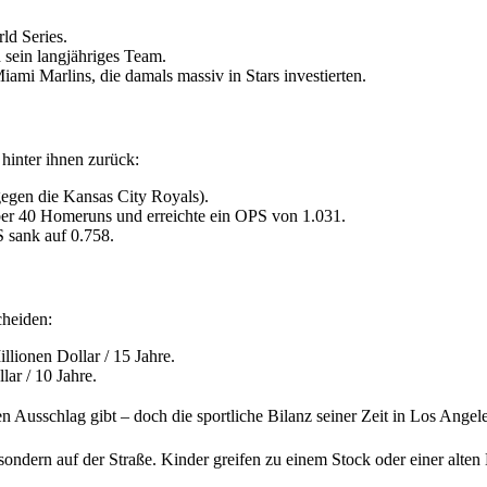
ld Series.
 sein langjähriges Team.
mi Marlins, die damals massiv in Stars investierten.
 hinter ihnen zurück:
gegen die Kansas City Royals).
 über 40 Homeruns und erreichte ein OPS von 1.031.
 sank auf 0.758.
cheiden:
lionen Dollar / 15 Jahre.
ar / 10 Jahre.
 Ausschlag gibt – doch die sportliche Bilanz seiner Zeit in Los Angeles
ndern auf der Straße. Kinder greifen zu einem Stock oder einer alten La