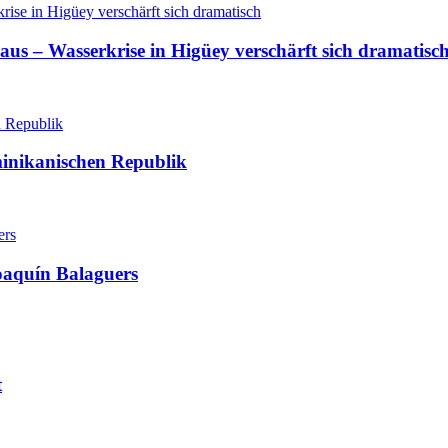
aus – Wasserkrise in Higüey verschärft sich dramatisc
minikanischen Republik
oaquín Balaguers
t