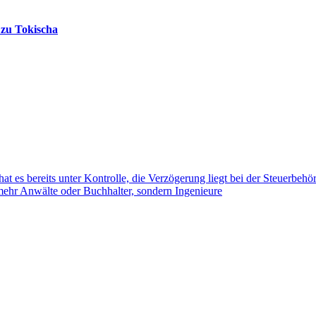
 zu Tokischa
es bereits unter Kontrolle, die Verzögerung liegt bei der Steuerbehö
ehr Anwälte oder Buchhalter, sondern Ingenieure