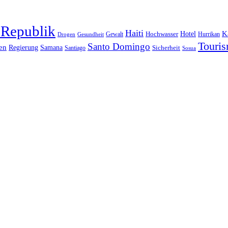
 Republik
Haiti
Hotel
K
Hochwasser
Gewalt
Drogen
Gesundheit
Hurrikan
Touri
Santo Domingo
en
Regierung
Samana
Sicherheit
Santiago
Sosua