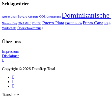
Schlagwörter
Dominikanische
Bavaro
COE
Amber Cove
Cabarete
Coronavirus
Puerto Plata
Punta Cana
Reg
Polizei
Puerto Rico
ONAMET
Niederschlag
Wirtschaft
Überschwemmung
Über uns
Impressum
Disclaimer
Copyright © 2026 DomRep Total
Translate »