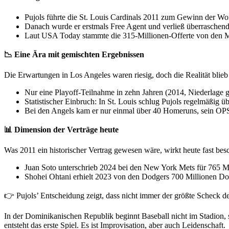
Pujols führte die St. Louis Cardinals 2011 zum Gewinn der Wor
Danach wurde er erstmals Free Agent und verließ überraschend
Laut USA Today stammte die 315‑Millionen‑Offerte von den Mia
📉 Eine Ära mit gemischten Ergebnissen
Die Erwartungen in Los Angeles waren riesig, doch die Realität blieb
Nur eine Playoff‑Teilnahme in zehn Jahren (2014, Niederlage 
Statistischer Einbruch: In St. Louis schlug Pujols regelmäßig
Bei den Angels kam er nur einmal über 40 Homeruns, sein OPS
📊 Dimension der Verträge heute
Was 2011 ein historischer Vertrag gewesen wäre, wirkt heute fast bes
Juan Soto unterschrieb 2024 bei den New York Mets für 765 Mil
Shohei Ohtani erhielt 2023 von den Dodgers 700 Millionen Doll
👉 Pujols’ Entscheidung zeigt, dass nicht immer der größte Scheck den
In der Dominikanischen Republik beginnt Baseball nicht im Stadion, so
entsteht das erste Spiel. Es ist Improvisation, aber auch Leidenschaft.