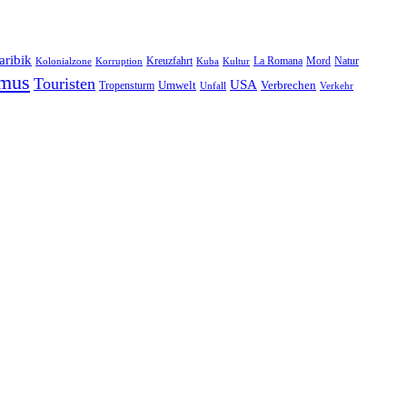
aribik
Natur
Kreuzfahrt
Kuba
Kultur
La Romana
Mord
Kolonialzone
Korruption
smus
Touristen
USA
Umwelt
Tropensturm
Verbrechen
Unfall
Verkehr