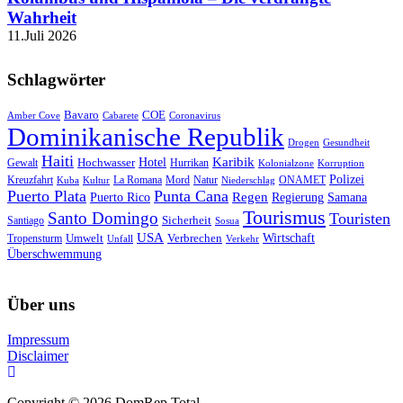
Wahrheit
11.Juli 2026
Schlagwörter
Bavaro
COE
Amber Cove
Cabarete
Coronavirus
Dominikanische Republik
Drogen
Gesundheit
Haiti
Hotel
Karibik
Hochwasser
Gewalt
Hurrikan
Kolonialzone
Korruption
Polizei
Natur
ONAMET
Kreuzfahrt
Kuba
Kultur
La Romana
Mord
Niederschlag
Puerto Plata
Punta Cana
Regen
Puerto Rico
Regierung
Samana
Tourismus
Santo Domingo
Touristen
Sicherheit
Santiago
Sosua
USA
Umwelt
Wirtschaft
Tropensturm
Verbrechen
Unfall
Verkehr
Überschwemmung
Über uns
Impressum
Disclaimer
Copyright © 2026 DomRep Total