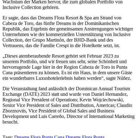
Wachstum der Marken hervor, die zum globalen Portfolio von
Inclusive Collection gehören.
Er sagte, dass das Dreams Flora Resort & Spa am Strand von
Cabeza de Toro, das fünfte Dreams in der Dominikanischen
Republik, das Ergebnis der gemeinsamen Anstrengungen wichtiger
Unternehmen wie der kommerziellen Unterstützung von Inclusive
Collection, der Grupo Martinón, der BHD-Bank und des
Vertrauens, das die Familie Crespi in die Hotelkette setzt, ist.
„Dieses atemberaubende Resort gehört seit Februar 2023 zu
unserem Portfolio, und wir freuen uns sehr, seine Schönheit und
hervorragende Lage hier in der Region Cabeza de Toro in Punta
Cana präsentieren zu können. Es ist ein Haus, in dem unsere Gäste
ein wunderbares Luxushotelerlebnis haben werden“, sagte Núñez.
Die Veranstaltung fand anlässlich der Dominican Annual Tourism
Exchange (DATE) 2023 statt und wurde von Daniel Hernandez,
Regional Vice President of Operations; Kevin Wojciechowski,
Senior Vice President of Sales and Distribution, Americas; Claudio
Zborznovits, Vice President of Global Sales and Business
Development und Luis Carreño, Director of International Marketing
besucht.
Tags:
Dreams Flora Punta Cana.
Dreams Flora Punta