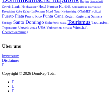
Drogen
Gesundheit
Haiti
Hotel
Karibik
Hochwasser
Gewalt
Hurrikan
Kolonialzone
Korruption
Polizei
Natur
ONAMET
Kreuzfahrt
Kuba
Kultur
La Romana
Mord
Niederschlag
Puerto Plata
Punta Cana
Regen
Puerto Rico
Regierung
Samana
Tourismus
Santo Domingo
Touristen
Sicherheit
Santiago
Sosua
USA
Umwelt
Wirtschaft
Tropensturm
Verbrechen
Unfall
Verkehr
Überschwemmung
Über uns
Impressum
Disclaimer
Copyright © 2026 DomRep Total