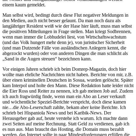
einem kaum gemeldet.
Man selbst wird, bedingt durch diese Flut negativer Meldungen in
den Medien, auch nicht besser gelaunt. Da man noch dazu als
langjähriger Resident weiß wie der Hase hier läuft, muss man selbst
die positiven Mitteilungen in Frage stellen. Man kriegt Sodbrennen,
wenn man immer die Lobhudelei liest, von Wirtschaftswachstum
(und das Volk hungert mehr denn je), von juristischer Sicherheit
(und man Dutzende Fälle von ausländischen Anlegern kennt, die
abgezockt wurden) oder von anderen Dingen die man schlicht als
„Sand in die Augen streuen“ bezeichnen kann.
Vor einigen Jahren schrieb ich beim Domrep-Magazin, doch hier
wollte man ehrliche Nachrichten nicht haben. Berichte von mir, z.B.
über einen kriminellen Deutschen in Sosua, wurden gelöscht. Später
kam Interpol und holte den Mann. Diese Redaktion hatte leider nicht
die Eier Ross und Reiter zu nennen, ich gab meinen Job auf. Zudem
ich auch fragwürdig finde, wenn man ein Abo an Leser verkauft
und wöchentliche Speziel-Berichte verspricht, doch diese kamen
nie…die Abo-Leserschaft zahlte, bekam aber keine Berichte. Ich
schrieb bei Hispaniola News und bei Karibik-News. Der
Herausgeber gab auf, heute verstehe ich warum. Ich machte dann
zwei Seiten auf meine Rechnung. Statt Geld zu verdienen, gab ich
es nun aus. Man braucht das Hosting, die Domain muss bezahlt
werden, das Internet sollte in paar Mindestforderungen erfüllen die