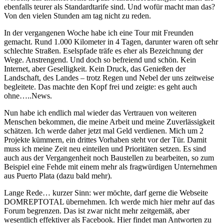
ebenfalls teurer als Standardtarife sind. Und wofür macht man das?
Von den vielen Stunden am tag nicht zu reden.
In der vergangenen Woche habe ich eine Tour mit Freunden
gemacht. Rund 1.000 Kilometer in 4 Tagen, darunter waren oft sehr
schlechte Straßen. Eselspfade träfe es eher als Bezeichnung der
Wege. Anstrengend. Und doch so befreiend und schön. Kein
Internet, aber Geselligkeit. Kein Druck, das Genießen der
Landschaft, des Landes – trotz Regen und Nebel der uns zeitweise
begleitete. Das machte den Kopf frei und zeigte: es geht auch
ohne…..News.
Nun habe ich endlich mal wieder das Vertrauen von weiteren
Menschen bekommen, die meine Arbeit und meine Zuverlässigkeit
schätzen. Ich werde daher jetzt mal Geld verdienen. Mich um 2
Projekte kümmern, ein drittes Vorhaben steht vor der Tür. Damit
muss ich meine Zeit neu einteilen und Prioritäten setzen. Es sind
auch aus der Vergangenheit noch Baustellen zu bearbeiten, so zum
Beispiel eine Fehde mit einem mehr als fragwürdigen Unternehmen
aus Puerto Plata (dazu bald mehr).
Lange Rede… kurzer Sinn: wer möchte, darf gerne die Webseite
DOMREPTOTAL übernehmen. Ich werde mich hier mehr auf das
Forum begrenzen. Das ist zwar nicht mehr zeitgemäß, aber
wesentlich effektiver als Facebook. Hier findet man Antworten zu