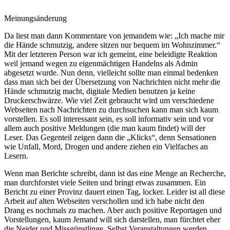
Meinungsänderung
Da liest man dann Kommentare von jemandem wie: „Ich mache mir
die Hände schmutzig, andere sitzen nur bequem im Wohnzimmer.“
Mit der letzteren Person war ich gemeint, eine beleidigte Reaktion
weil jemand wegen zu eigenmächtigen Handelns als Admin
abgesetzt wurde. Nun denn, vielleicht sollte man einmal bedenken
dass man sich bei der Übersetzung von Nachrichten nicht mehr die
Hände schmutzig macht, digitale Medien benutzen ja keine
Druckerschwärze. Wie viel Zeit gebraucht wird um verschiedene
Webseiten nach Nachrichten zu durchsuchen kann man sich kaum
vorstellen. Es soll interessant sein, es soll informativ sein und vor
allem auch positive Meldungen (die man kaum findet) will der
Leser. Das Gegenteil zeigen dann die „Klicks“, denn Sensationen
wie Unfall, Mord, Drogen und andere ziehen ein Vielfaches an
Lesern.
Wenn man Berichte schreibt, dann ist das eine Menge an Recherche,
man durchforstet viele Seiten und bringt etwas zusammen. Ein
Bericht zu einer Provinz dauert einen Tag, locker. Leider ist all diese
Arbeit auf alten Webseiten verschollen und ich habe nicht den
Drang es nochmals zu machen. Aber auch positive Reportagen und
Vorstellungen, kaum Jemand will sich darstellen, man fürchtet eher
die Neider und Missgünstlinge. Selbst Veranstaltungen werden