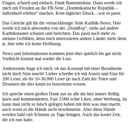
Fragen, schnell und einfach, Dank Baumstruktur. Dann werde ich
mich mit Freuden an die FB-Seite „Dominikanische Republik –
individuell erleben“ machen. Kein täglicher Druck…wie es passt.
Das Gleiche gilt für die vernachlässigte Seite Karibik-News. Hier
werde ich mich abwenden von der „DomRep“, mehr auf andere
Karibikstaaten schauen und berichten. Das passt auch mehr zu
meinen Gefühlen, denn mich interessieren andere Länder mehr denn
je, hier sehe ich keine Hoffnung.
News und Informationen kommen jetzt eher spärlich bis gar nicht.
Vielleicht kommt mal wieder die Lust.
Andererseits frage ich mich, ob das Konzept mit einer Bezahlseite
nicht doch Sinn macht! Lieber schreibe ich mit Anreiz und Elan für
200 Leser, als für 10-30.000 Leser (je nach Zahl der Toten und
Desaster) die dies kaum zu honorieren wissen.
Ich spreche einen großen Dank aus an alle die hier immer fleißig
lasen und kommentierten. Fast 3.000 echte Likes, ohne Werbung, da
kann man nicht so falsch gelegen haben mit dem was man macht,
auch wenn es die Hände nicht beschmutzte. Aber diese Hände
werden bald viel Schmutz zu Tage bringen. Auch das kostet Zeit,
die ich nun habe.